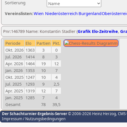
Sortierung
Vereinslisten:
Wien
Niederösterreich
Burgenland
Oberösterrei
Pnr:146789 Name: Konstantin Stadler (
Grafik Elo-Zeitreihe
,
Gra
Periode
Elo
Partien
Pkt.
Okt. 2026
1363
3
0
Jul. 2026
1414
8
3
Apr. 2026
1464
19
12
Jan. 2026
1353
10
7
Okt. 2025
1247
10
4
Jul. 2025
1293
9
2,5
Apr. 2025
1319
12
7
Jan. 2025
1285
7
4
Gesamt
78
39,5
Der Schachturnier-Ergebnis-Server
© 2006-2026 Heinz Herzog
, CMS
Impressum / Nutzungsbedingungen