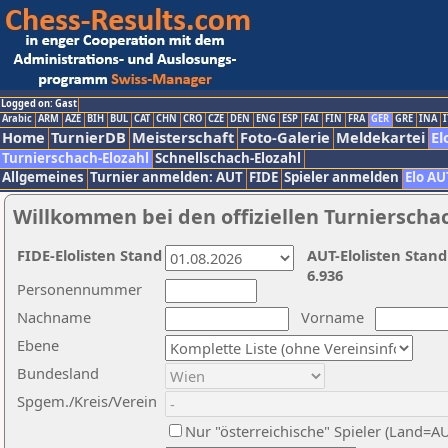
Logged on: Gast
Arabic
ARM
AZE
BIH
BUL
CAT
CHN
CRO
CZE
DEN
ENG
ESP
FAI
FIN
FRA
GER
GRE
INA
I
Home
TurnierDB
Meisterschaft
Foto-Galerie
Meldekartei
El
Turnierschach-Elozahl
Schnellschach-Elozahl
Allgemeines
Turnier anmelden: AUT
FIDE
Spieler anmelden
Elo AU
Willkommen bei den offiziellen Turnierscha
FIDE-Elolisten Stand
AUT-Elolisten Stand
6.936
Personennummer
Nachname
Vorname
Ebene
Bundesland
Spgem./Kreis/Verein
Nur "österreichische" Spieler (Land=A