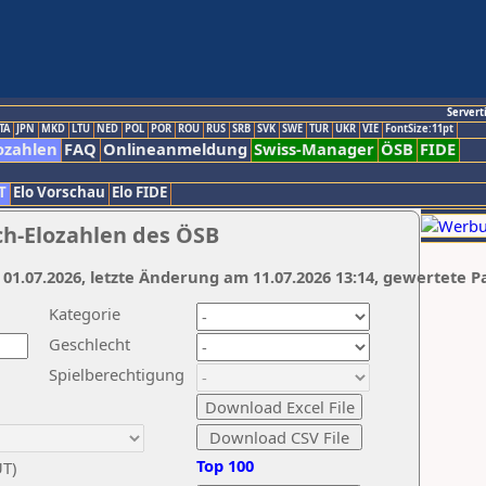
Servert
TA
JPN
MKD
LTU
NED
POL
POR
ROU
RUS
SRB
SVK
SWE
TUR
UKR
VIE
FontSize:11pt
ozahlen
FAQ
Onlineanmeldung
Swiss-Manager
ÖSB
FIDE
T
Elo Vorschau
Elo FIDE
ch-Elozahlen des ÖSB
 01.07.2026, letzte Änderung am 11.07.2026 13:14, gewertete P
Kategorie
Geschlecht
Spielberechtigung
Top 100
UT)