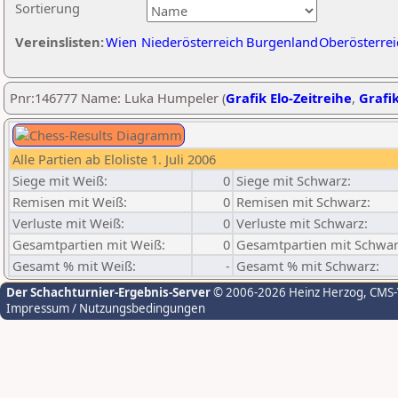
Sortierung
Vereinslisten:
Wien
Niederösterreich
Burgenland
Oberösterrei
Pnr:146777 Name: Luka Humpeler (
Grafik Elo-Zeitreihe
,
Grafik
Alle Partien ab Eloliste 1. Juli 2006
Siege mit Weiß:
0
Siege mit Schwarz:
Remisen mit Weiß:
0
Remisen mit Schwarz:
Verluste mit Weiß:
0
Verluste mit Schwarz:
Gesamtpartien mit Weiß:
0
Gesamtpartien mit Schwar
Gesamt % mit Weiß:
-
Gesamt % mit Schwarz:
Der Schachturnier-Ergebnis-Server
© 2006-2026 Heinz Herzog
, CMS
Impressum / Nutzungsbedingungen