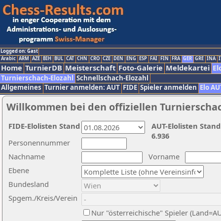
Logged on: Gast
Arabic
ARM
AZE
BIH
BUL
CAT
CHN
CRO
CZE
DEN
ENG
ESP
FAI
FIN
FRA
GER
GRE
INA
I
Home
TurnierDB
Meisterschaft
Foto-Galerie
Meldekartei
El
Turnierschach-Elozahl
Schnellschach-Elozahl
Allgemeines
Turnier anmelden: AUT
FIDE
Spieler anmelden
Elo AU
Willkommen bei den offiziellen Turnierscha
FIDE-Elolisten Stand
AUT-Elolisten Stand
6.936
Personennummer
Nachname
Vorname
Ebene
Bundesland
Spgem./Kreis/Verein
Nur "österreichische" Spieler (Land=A