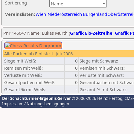
Sortierung
Vereinslisten:
Wien
Niederösterreich
Burgenland
Oberösterrei
Pnr:146647 Name: Lukas Murth (
Grafik Elo-Zeitreihe
,
Grafik Pa
Alle Partien ab Eloliste 1. Juli 2006
Siege mit Weiß:
0
Siege mit Schwarz:
Remisen mit Weiß:
0
Remisen mit Schwarz:
Verluste mit Weiß:
0
Verluste mit Schwarz:
Gesamtpartien mit Weiß:
0
Gesamtpartien mit Schwar
Gesamt % mit Weiß:
-
Gesamt % mit Schwarz:
Der Schachturnier-Ergebnis-Server
© 2006-2026 Heinz Herzog
, CMS
Impressum / Nutzungsbedingungen