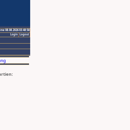
ime 08.08.2026 03:48:58
Login
Logout
artien: