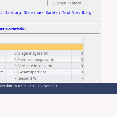
ch
Salzburg
Steiermark
Kärnten
Tirol
Vorarlberg
rtie-Statistik
)
0
Siege insgesamt:
0
0
Remisen insgesamt:
0
0
Verluste insgesamt:
0
z:
0
Gesamtpartien:
0
-
Gesamt %:
-
-Version 14.07.2026 13:23, Node S3