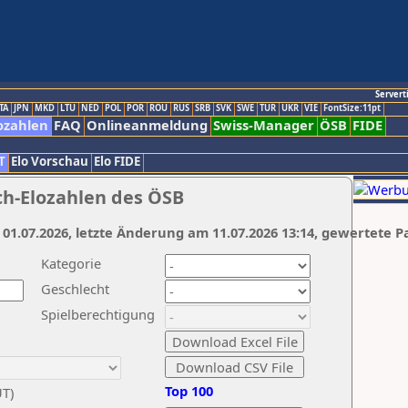
Servert
TA
JPN
MKD
LTU
NED
POL
POR
ROU
RUS
SRB
SVK
SWE
TUR
UKR
VIE
FontSize:11pt
ozahlen
FAQ
Onlineanmeldung
Swiss-Manager
ÖSB
FIDE
T
Elo Vorschau
Elo FIDE
ch-Elozahlen des ÖSB
 01.07.2026, letzte Änderung am 11.07.2026 13:14, gewertete P
Kategorie
Geschlecht
Spielberechtigung
Top 100
UT)