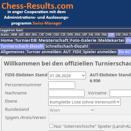
Logged on: Gast
Arabic
ARM
AZE
BIH
BUL
CAT
CHN
CRO
CZE
DEN
ENG
ESP
FAI
FIN
FRA
GER
GRE
INA
I
Home
TurnierDB
Meisterschaft
Foto-Galerie
Meldekartei
El
Turnierschach-Elozahl
Schnellschach-Elozahl
Allgemeines
Turnier anmelden: AUT
FIDE
Spieler anmelden
Elo AU
Willkommen bei den offiziellen Turnierscha
FIDE-Elolisten Stand
AUT-Elolisten Stand
6.936
Personennummer
Nachname
Vorname
Ebene
Bundesland
Spgem./Kreis/Verein
Nur "österreichische" Spieler (Land=A