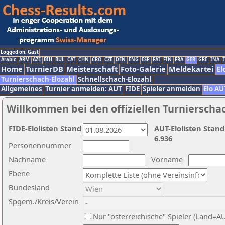
Logged on: Gast
Arabic
ARM
AZE
BIH
BUL
CAT
CHN
CRO
CZE
DEN
ENG
ESP
FAI
FIN
FRA
GER
GRE
INA
I
Home
TurnierDB
Meisterschaft
Foto-Galerie
Meldekartei
El
Turnierschach-Elozahl
Schnellschach-Elozahl
Allgemeines
Turnier anmelden: AUT
FIDE
Spieler anmelden
Elo AU
Willkommen bei den offiziellen Turnierscha
FIDE-Elolisten Stand
AUT-Elolisten Stand
6.936
Personennummer
Nachname
Vorname
Ebene
Bundesland
Spgem./Kreis/Verein
Nur "österreichische" Spieler (Land=A