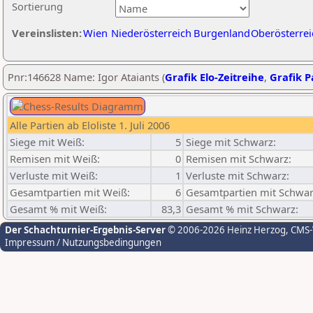
Sortierung
Vereinslisten:
Wien
Niederösterreich
Burgenland
Oberösterrei
Pnr:146628 Name: Igor Ataiants (
Grafik Elo-Zeitreihe
,
Grafik Pa
Alle Partien ab Eloliste 1. Juli 2006
Siege mit Weiß:
5
Siege mit Schwarz:
Remisen mit Weiß:
0
Remisen mit Schwarz:
Verluste mit Weiß:
1
Verluste mit Schwarz:
Gesamtpartien mit Weiß:
6
Gesamtpartien mit Schwar
Gesamt % mit Weiß:
83,3
Gesamt % mit Schwarz:
Der Schachturnier-Ergebnis-Server
© 2006-2026 Heinz Herzog
, CMS
Impressum / Nutzungsbedingungen