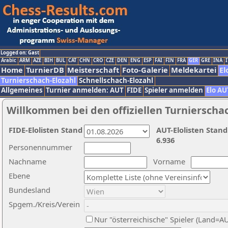
Logged on: Gast
Arabic
ARM
AZE
BIH
BUL
CAT
CHN
CRO
CZE
DEN
ENG
ESP
FAI
FIN
FRA
GER
GRE
INA
I
Home
TurnierDB
Meisterschaft
Foto-Galerie
Meldekartei
El
Turnierschach-Elozahl
Schnellschach-Elozahl
Allgemeines
Turnier anmelden: AUT
FIDE
Spieler anmelden
Elo AU
Willkommen bei den offiziellen Turnierscha
FIDE-Elolisten Stand
AUT-Elolisten Stand
6.936
Personennummer
Nachname
Vorname
Ebene
Bundesland
Spgem./Kreis/Verein
Nur "österreichische" Spieler (Land=A