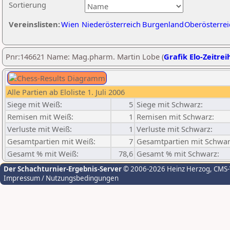
Sortierung
Vereinslisten:
Wien
Niederösterreich
Burgenland
Oberösterrei
Pnr:146621 Name: Mag.pharm. Martin Lobe (
Grafik Elo-Zeitrei
Alle Partien ab Eloliste 1. Juli 2006
Siege mit Weiß:
5
Siege mit Schwarz:
Remisen mit Weiß:
1
Remisen mit Schwarz:
Verluste mit Weiß:
1
Verluste mit Schwarz:
Gesamtpartien mit Weiß:
7
Gesamtpartien mit Schwar
Gesamt % mit Weiß:
78,6
Gesamt % mit Schwarz:
Der Schachturnier-Ergebnis-Server
© 2006-2026 Heinz Herzog
, CMS
Impressum / Nutzungsbedingungen