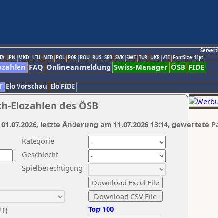
Servert
TA
JPN
MKD
LTU
NED
POL
POR
ROU
RUS
SRB
SVK
SWE
TUR
UKR
VIE
FontSize:11pt
ozahlen
FAQ
Onlineanmeldung
Swiss-Manager
ÖSB
FIDE
T
Elo Vorschau
Elo FIDE
ch-Elozahlen des ÖSB
 01.07.2026, letzte Änderung am 11.07.2026 13:14, gewertete P
Kategorie
Geschlecht
Spielberechtigung
Top 100
UT)