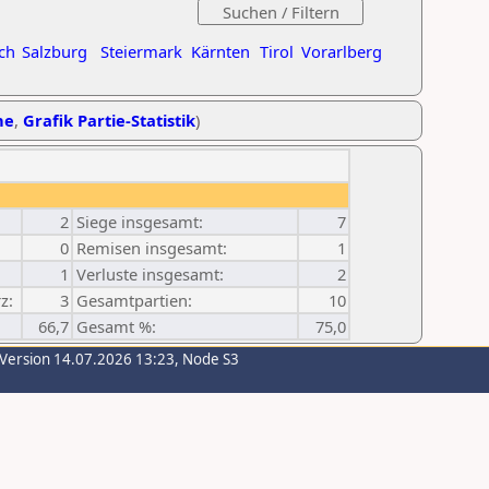
ch
Salzburg
Steiermark
Kärnten
Tirol
Vorarlberg
he
,
Grafik Partie-Statistik
)
2
Siege insgesamt:
7
0
Remisen insgesamt:
1
1
Verluste insgesamt:
2
z:
3
Gesamtpartien:
10
66,7
Gesamt %:
75,0
-Version 14.07.2026 13:23, Node S3