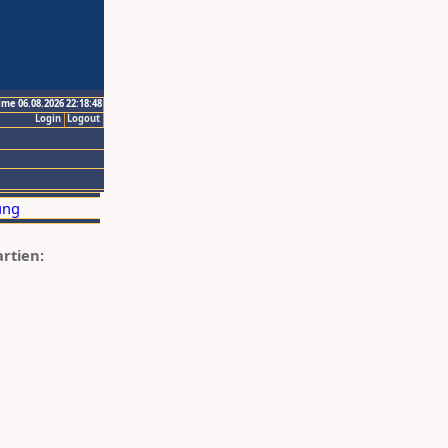
ime 06.08.2026 22:18:48
Login
Logout
artien: