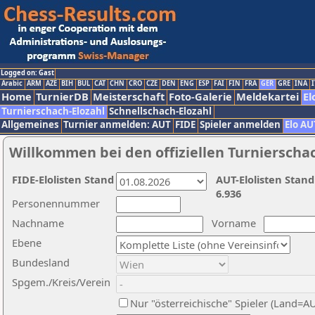
Logged on: Gast
Arabic
ARM
AZE
BIH
BUL
CAT
CHN
CRO
CZE
DEN
ENG
ESP
FAI
FIN
FRA
GER
GRE
INA
I
Home
TurnierDB
Meisterschaft
Foto-Galerie
Meldekartei
El
Turnierschach-Elozahl
Schnellschach-Elozahl
Allgemeines
Turnier anmelden: AUT
FIDE
Spieler anmelden
Elo AU
Willkommen bei den offiziellen Turnierscha
FIDE-Elolisten Stand
AUT-Elolisten Stand
6.936
Personennummer
Nachname
Vorname
Ebene
Bundesland
Spgem./Kreis/Verein
Nur "österreichische" Spieler (Land=A