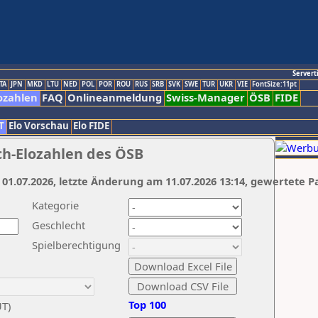
Servert
TA
JPN
MKD
LTU
NED
POL
POR
ROU
RUS
SRB
SVK
SWE
TUR
UKR
VIE
FontSize:11pt
ozahlen
FAQ
Onlineanmeldung
Swiss-Manager
ÖSB
FIDE
T
Elo Vorschau
Elo FIDE
ch-Elozahlen des ÖSB
 01.07.2026, letzte Änderung am 11.07.2026 13:14, gewertete P
Kategorie
Geschlecht
Spielberechtigung
Top 100
UT)