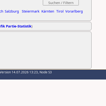
ch
Salzburg
Steiermark
Kärnten
Tirol
Vorarlberg
fik Partie-Statistik
)
-Version 14.07.2026 13:23, Node S3