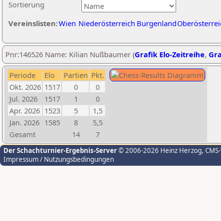
Sortierung
Vereinslisten:
Wien
Niederösterreich
Burgenland
Oberösterrei
Pnr:146526 Name: Kilian Nußbaumer (
Grafik Elo-Zeitreihe
,
Gra
Periode
Elo
Partien
Pkt.
Okt. 2026
1517
0
0
Jul. 2026
1517
1
0
Apr. 2026
1523
5
1,5
Jan. 2026
1585
8
5,5
Gesamt
14
7
Der Schachturnier-Ergebnis-Server
© 2006-2026 Heinz Herzog
, CMS
Impressum / Nutzungsbedingungen