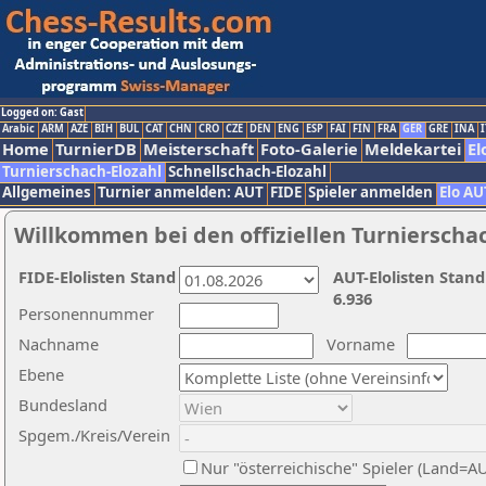
Logged on: Gast
Arabic
ARM
AZE
BIH
BUL
CAT
CHN
CRO
CZE
DEN
ENG
ESP
FAI
FIN
FRA
GER
GRE
INA
I
Home
TurnierDB
Meisterschaft
Foto-Galerie
Meldekartei
El
Turnierschach-Elozahl
Schnellschach-Elozahl
Allgemeines
Turnier anmelden: AUT
FIDE
Spieler anmelden
Elo AU
Willkommen bei den offiziellen Turnierscha
FIDE-Elolisten Stand
AUT-Elolisten Stand
6.936
Personennummer
Nachname
Vorname
Ebene
Bundesland
Spgem./Kreis/Verein
Nur "österreichische" Spieler (Land=A