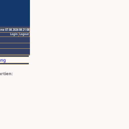
ime 07.08.2026 08:21:08
Login
Logout
artien: