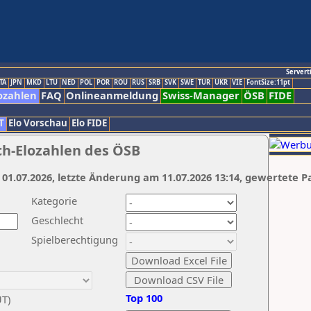
Servert
TA
JPN
MKD
LTU
NED
POL
POR
ROU
RUS
SRB
SVK
SWE
TUR
UKR
VIE
FontSize:11pt
ozahlen
FAQ
Onlineanmeldung
Swiss-Manager
ÖSB
FIDE
T
Elo Vorschau
Elo FIDE
ch-Elozahlen des ÖSB
 01.07.2026, letzte Änderung am 11.07.2026 13:14, gewertete P
Kategorie
Geschlecht
Spielberechtigung
Top 100
UT)