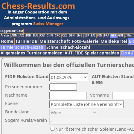
Logged on: Gast
Arabic
ARM
AZE
BIH
BUL
CAT
CHN
CRO
CZE
DEN
ENG
ESP
FAI
FIN
FRA
GER
GRE
INA
I
Home
TurnierDB
Meisterschaft
Foto-Galerie
Meldekartei
El
Turnierschach-Elozahl
Schnellschach-Elozahl
Allgemeines
Turnier anmelden: AUT
FIDE
Spieler anmelden
Elo AU
Willkommen bei den offiziellen Turnierscha
FIDE-Elolisten Stand
AUT-Elolisten Stand
6.936
Personennummer
Nachname
Vorname
Ebene
Bundesland
Spgem./Kreis/Verein
Nur "österreichische" Spieler (Land=A