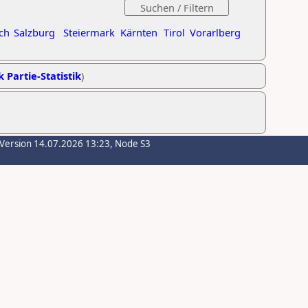
ch
Salzburg
Steiermark
Kärnten
Tirol
Vorarlberg
k Partie-Statistik
)
-Version 14.07.2026 13:23, Node S3