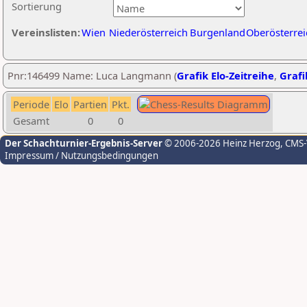
Sortierung
Vereinslisten:
Wien
Niederösterreich
Burgenland
Oberösterrei
Pnr:146499 Name: Luca Langmann (
Grafik Elo-Zeitreihe
,
Grafi
Periode
Elo
Partien
Pkt.
Gesamt
0
0
Der Schachturnier-Ergebnis-Server
© 2006-2026 Heinz Herzog
, CMS
Impressum / Nutzungsbedingungen