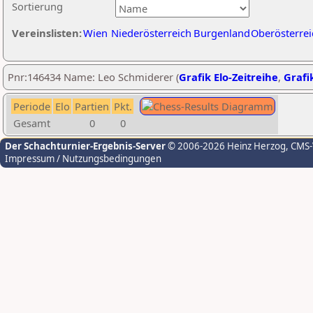
Sortierung
Vereinslisten:
Wien
Niederösterreich
Burgenland
Oberösterrei
Pnr:146434 Name: Leo Schmiderer (
Grafik Elo-Zeitreihe
,
Grafik
Periode
Elo
Partien
Pkt.
Gesamt
0
0
Der Schachturnier-Ergebnis-Server
© 2006-2026 Heinz Herzog
, CMS
Impressum / Nutzungsbedingungen