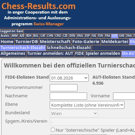
Logged on: Gast
Arabic
ARM
AZE
BIH
BUL
CAT
CHN
CRO
CZE
DEN
ENG
ESP
FAI
FIN
FRA
GER
GRE
INA
I
Home
TurnierDB
Meisterschaft
Foto-Galerie
Meldekartei
El
Turnierschach-Elozahl
Schnellschach-Elozahl
Allgemeines
Turnier anmelden: AUT
FIDE
Spieler anmelden
Elo AU
Willkommen bei den offiziellen Turnierscha
FIDE-Elolisten Stand
AUT-Elolisten Stand
6.936
Personennummer
Nachname
Vorname
Ebene
Bundesland
Spgem./Kreis/Verein
Nur "österreichische" Spieler (Land=A