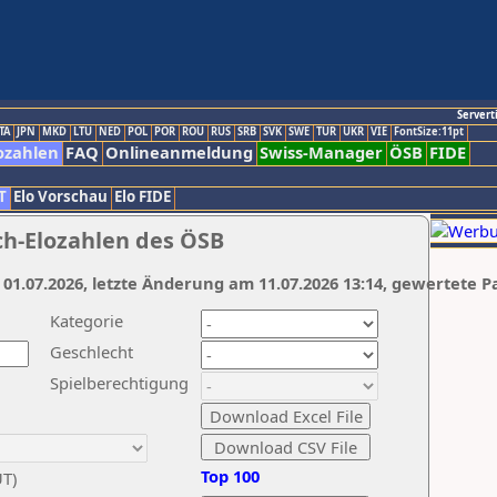
Servert
TA
JPN
MKD
LTU
NED
POL
POR
ROU
RUS
SRB
SVK
SWE
TUR
UKR
VIE
FontSize:11pt
ozahlen
FAQ
Onlineanmeldung
Swiss-Manager
ÖSB
FIDE
T
Elo Vorschau
Elo FIDE
ch-Elozahlen des ÖSB
 01.07.2026, letzte Änderung am 11.07.2026 13:14, gewertete P
Kategorie
Geschlecht
Spielberechtigung
Top 100
UT)