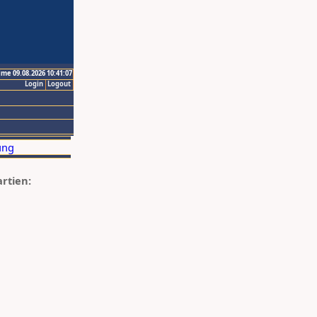
ime 09.08.2026 10:41:07
Login
Logout
artien: