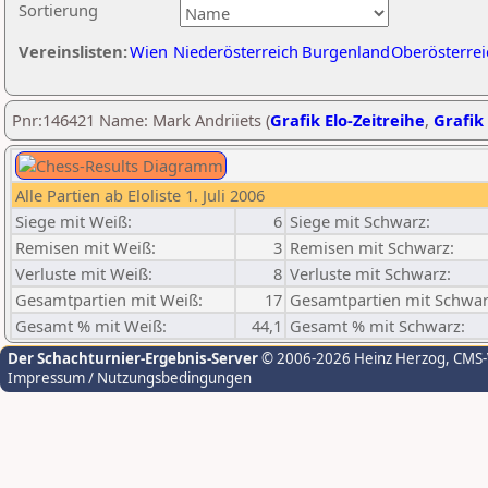
Sortierung
Vereinslisten:
Wien
Niederösterreich
Burgenland
Oberösterrei
Pnr:146421 Name: Mark Andriiets (
Grafik Elo-Zeitreihe
,
Grafik 
Alle Partien ab Eloliste 1. Juli 2006
Siege mit Weiß:
6
Siege mit Schwarz:
Remisen mit Weiß:
3
Remisen mit Schwarz:
Verluste mit Weiß:
8
Verluste mit Schwarz:
Gesamtpartien mit Weiß:
17
Gesamtpartien mit Schwar
Gesamt % mit Weiß:
44,1
Gesamt % mit Schwarz:
Der Schachturnier-Ergebnis-Server
© 2006-2026 Heinz Herzog
, CMS
Impressum / Nutzungsbedingungen