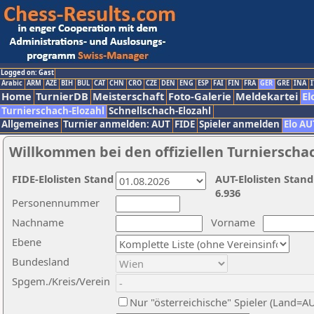
Logged on: Gast
Arabic
ARM
AZE
BIH
BUL
CAT
CHN
CRO
CZE
DEN
ENG
ESP
FAI
FIN
FRA
GER
GRE
INA
I
Home
TurnierDB
Meisterschaft
Foto-Galerie
Meldekartei
El
Turnierschach-Elozahl
Schnellschach-Elozahl
Allgemeines
Turnier anmelden: AUT
FIDE
Spieler anmelden
Elo AU
Willkommen bei den offiziellen Turnierscha
FIDE-Elolisten Stand
AUT-Elolisten Stand
6.936
Personennummer
Nachname
Vorname
Ebene
Bundesland
Spgem./Kreis/Verein
Nur "österreichische" Spieler (Land=A