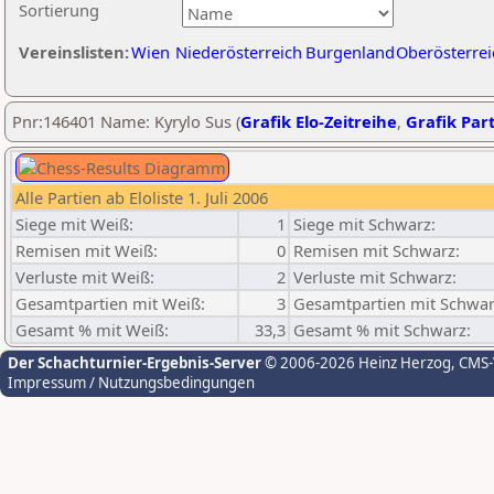
Sortierung
Vereinslisten:
Wien
Niederösterreich
Burgenland
Oberösterrei
Pnr:146401 Name: Kyrylo Sus (
Grafik Elo-Zeitreihe
,
Grafik Part
Alle Partien ab Eloliste 1. Juli 2006
Siege mit Weiß:
1
Siege mit Schwarz:
Remisen mit Weiß:
0
Remisen mit Schwarz:
Verluste mit Weiß:
2
Verluste mit Schwarz:
Gesamtpartien mit Weiß:
3
Gesamtpartien mit Schwar
Gesamt % mit Weiß:
33,3
Gesamt % mit Schwarz:
Der Schachturnier-Ergebnis-Server
© 2006-2026 Heinz Herzog
, CMS
Impressum / Nutzungsbedingungen