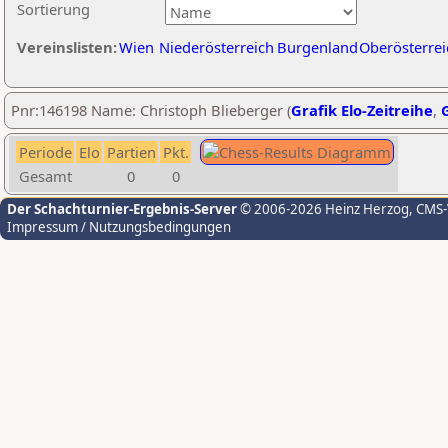
Sortierung
Vereinslisten:
Wien
Niederösterreich
Burgenland
Oberösterrei
Pnr:146198 Name: Christoph Blieberger (
Grafik Elo-Zeitreihe
,
G
Periode
Elo
Partien
Pkt.
Gesamt
0
0
Der Schachturnier-Ergebnis-Server
© 2006-2026 Heinz Herzog
, CMS
Impressum / Nutzungsbedingungen