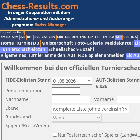
Logged on: Gast
Arabic
ARM
AZE
BIH
BUL
CAT
CHN
CRO
CZE
DEN
ENG
ESP
FAI
FIN
FRA
GER
GRE
INA
I
Home
TurnierDB
Meisterschaft
Foto-Galerie
Meldekartei
El
Turnierschach-Elozahl
Schnellschach-Elozahl
Allgemeines
Turnier anmelden: AUT
FIDE
Spieler anmelden
Elo AU
Willkommen bei den offiziellen Turnierscha
FIDE-Elolisten Stand
AUT-Elolisten Stand
6.936
Personennummer
Nachname
Vorname
Ebene
Bundesland
Spgem./Kreis/Verein
Nur "österreichische" Spieler (Land=A