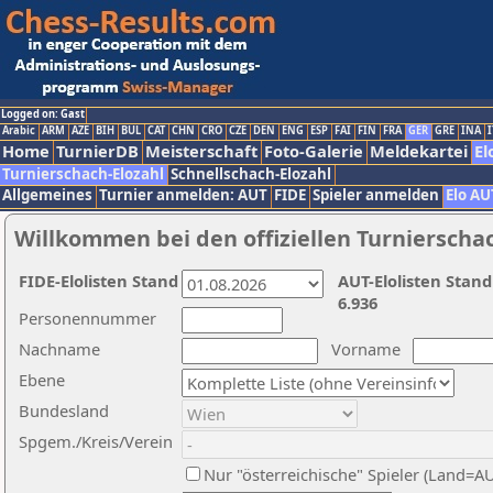
Logged on: Gast
Arabic
ARM
AZE
BIH
BUL
CAT
CHN
CRO
CZE
DEN
ENG
ESP
FAI
FIN
FRA
GER
GRE
INA
I
Home
TurnierDB
Meisterschaft
Foto-Galerie
Meldekartei
El
Turnierschach-Elozahl
Schnellschach-Elozahl
Allgemeines
Turnier anmelden: AUT
FIDE
Spieler anmelden
Elo AU
Willkommen bei den offiziellen Turnierscha
FIDE-Elolisten Stand
AUT-Elolisten Stand
6.936
Personennummer
Nachname
Vorname
Ebene
Bundesland
Spgem./Kreis/Verein
Nur "österreichische" Spieler (Land=A