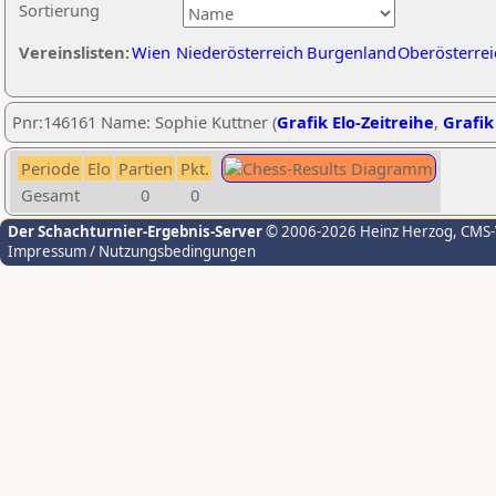
Sortierung
Vereinslisten:
Wien
Niederösterreich
Burgenland
Oberösterrei
Pnr:146161 Name: Sophie Kuttner (
Grafik Elo-Zeitreihe
,
Grafik
Periode
Elo
Partien
Pkt.
Gesamt
0
0
Der Schachturnier-Ergebnis-Server
© 2006-2026 Heinz Herzog
, CMS
Impressum / Nutzungsbedingungen