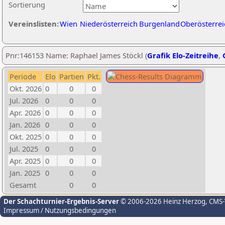
Sortierung
Vereinslisten:
Wien
Niederösterreich
Burgenland
Oberösterrei
Pnr:146153 Name: Raphael James Stöckl (
Grafik Elo-Zeitreihe
,
Periode
Elo
Partien
Pkt.
Okt. 2026
0
0
0
Jul. 2026
0
0
0
Apr. 2026
0
0
0
Jan. 2026
0
0
0
Okt. 2025
0
0
0
Jul. 2025
0
0
0
Apr. 2025
0
0
0
Jan. 2025
0
0
0
Gesamt
0
0
Der Schachturnier-Ergebnis-Server
© 2006-2026 Heinz Herzog
, CMS
Impressum / Nutzungsbedingungen