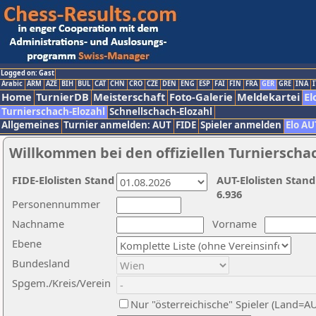
Logged on: Gast
Arabic
ARM
AZE
BIH
BUL
CAT
CHN
CRO
CZE
DEN
ENG
ESP
FAI
FIN
FRA
GER
GRE
INA
I
Home
TurnierDB
Meisterschaft
Foto-Galerie
Meldekartei
El
Turnierschach-Elozahl
Schnellschach-Elozahl
Allgemeines
Turnier anmelden: AUT
FIDE
Spieler anmelden
Elo AU
Willkommen bei den offiziellen Turnierscha
FIDE-Elolisten Stand
AUT-Elolisten Stand
6.936
Personennummer
Nachname
Vorname
Ebene
Bundesland
Spgem./Kreis/Verein
Nur "österreichische" Spieler (Land=A