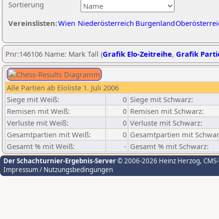
Sortierung
Vereinslisten:
Wien
Niederösterreich
Burgenland
Oberösterrei
Pnr:146106 Name: Mark Tall (
Grafik Elo-Zeitreihe
,
Grafik Parti
Alle Partien ab Eloliste 1. Juli 2006
Siege mit Weiß:
0
Siege mit Schwarz:
Remisen mit Weiß:
0
Remisen mit Schwarz:
Verluste mit Weiß:
0
Verluste mit Schwarz:
Gesamtpartien mit Weiß:
0
Gesamtpartien mit Schwar
Gesamt % mit Weiß:
-
Gesamt % mit Schwarz:
Der Schachturnier-Ergebnis-Server
© 2006-2026 Heinz Herzog
, CMS
Impressum / Nutzungsbedingungen