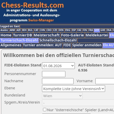
Logged on: Gast
Arabic
ARM
AZE
BIH
BUL
CAT
CHN
CRO
CZE
DEN
ENG
ESP
FAI
FIN
FRA
GER
GRE
INA
I
Home
TurnierDB
Meisterschaft
Foto-Galerie
Meldekartei
El
Turnierschach-Elozahl
Schnellschach-Elozahl
Allgemeines
Turnier anmelden: AUT
FIDE
Spieler anmelden
Elo AU
Willkommen bei den offiziellen Turnierscha
FIDE-Elolisten Stand
AUT-Elolisten Stand
6.936
Personennummer
Nachname
Vorname
Ebene
Bundesland
Spgem./Kreis/Verein
Nur "österreichische" Spieler (Land=A