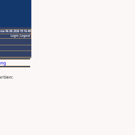
ime 06.08.2026 19:16:49
Login
Logout
artien: