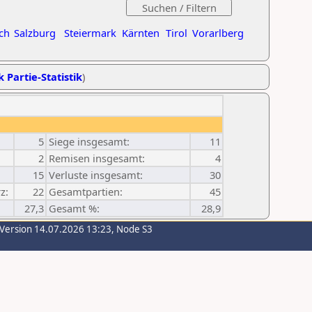
ch
Salzburg
Steiermark
Kärnten
Tirol
Vorarlberg
k Partie-Statistik
)
5
Siege insgesamt:
11
2
Remisen insgesamt:
4
15
Verluste insgesamt:
30
z:
22
Gesamtpartien:
45
27,3
Gesamt %:
28,9
-Version 14.07.2026 13:23, Node S3