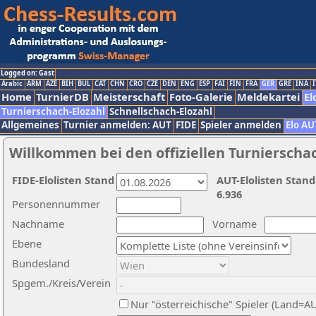
Logged on: Gast
Arabic
ARM
AZE
BIH
BUL
CAT
CHN
CRO
CZE
DEN
ENG
ESP
FAI
FIN
FRA
GER
GRE
INA
I
Home
TurnierDB
Meisterschaft
Foto-Galerie
Meldekartei
El
Turnierschach-Elozahl
Schnellschach-Elozahl
Allgemeines
Turnier anmelden: AUT
FIDE
Spieler anmelden
Elo AU
Willkommen bei den offiziellen Turnierscha
FIDE-Elolisten Stand
AUT-Elolisten Stand
6.936
Personennummer
Nachname
Vorname
Ebene
Bundesland
Spgem./Kreis/Verein
Nur "österreichische" Spieler (Land=A