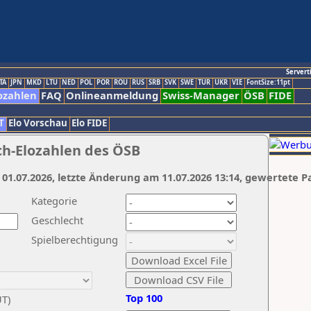
Servert
TA
JPN
MKD
LTU
NED
POL
POR
ROU
RUS
SRB
SVK
SWE
TUR
UKR
VIE
FontSize:11pt
ozahlen
FAQ
Onlineanmeldung
Swiss-Manager
ÖSB
FIDE
T
Elo Vorschau
Elo FIDE
ch-Elozahlen des ÖSB
 01.07.2026, letzte Änderung am 11.07.2026 13:14, gewertete P
Kategorie
Geschlecht
Spielberechtigung
Top 100
UT)