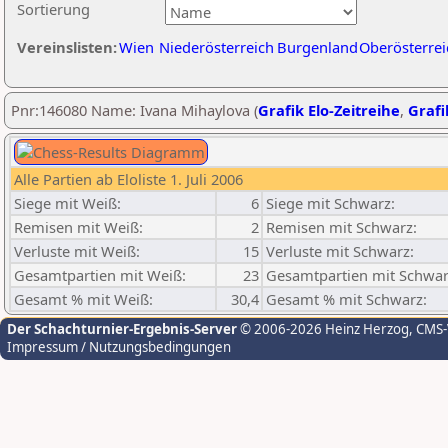
Sortierung
Vereinslisten:
Wien
Niederösterreich
Burgenland
Oberösterrei
Pnr:146080 Name: Ivana Mihaylova (
Grafik Elo-Zeitreihe
,
Grafi
Alle Partien ab Eloliste 1. Juli 2006
Siege mit Weiß:
6
Siege mit Schwarz:
Remisen mit Weiß:
2
Remisen mit Schwarz:
Verluste mit Weiß:
15
Verluste mit Schwarz:
Gesamtpartien mit Weiß:
23
Gesamtpartien mit Schwar
Gesamt % mit Weiß:
30,4
Gesamt % mit Schwarz:
Der Schachturnier-Ergebnis-Server
© 2006-2026 Heinz Herzog
, CMS
Impressum / Nutzungsbedingungen