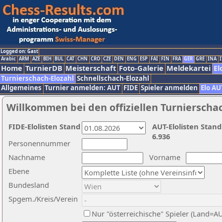
Logged on: Gast
Arabic
ARM
AZE
BIH
BUL
CAT
CHN
CRO
CZE
DEN
ENG
ESP
FAI
FIN
FRA
GER
GRE
INA
I
Home
TurnierDB
Meisterschaft
Foto-Galerie
Meldekartei
El
Turnierschach-Elozahl
Schnellschach-Elozahl
Allgemeines
Turnier anmelden: AUT
FIDE
Spieler anmelden
Elo AU
Willkommen bei den offiziellen Turnierscha
FIDE-Elolisten Stand
AUT-Elolisten Stand
6.936
Personennummer
Nachname
Vorname
Ebene
Bundesland
Spgem./Kreis/Verein
Nur "österreichische" Spieler (Land=A