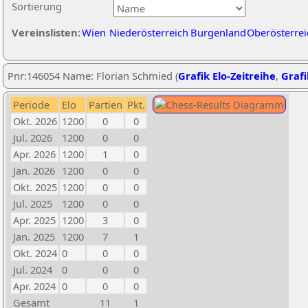
Sortierung
Vereinslisten:
Wien
Niederösterreich
Burgenland
Oberösterrei
Pnr:146054 Name: Florian Schmied (
Grafik Elo-Zeitreihe
,
Grafi
Periode
Elo
Partien
Pkt.
Okt. 2026
1200
0
0
Jul. 2026
1200
0
0
Apr. 2026
1200
1
0
Jan. 2026
1200
0
0
Okt. 2025
1200
0
0
Jul. 2025
1200
0
0
Apr. 2025
1200
3
0
Jan. 2025
1200
7
1
Okt. 2024
0
0
0
Jul. 2024
0
0
0
Apr. 2024
0
0
0
Gesamt
11
1