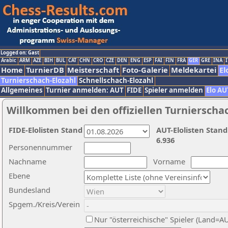
Logged on: Gast
Arabic
ARM
AZE
BIH
BUL
CAT
CHN
CRO
CZE
DEN
ENG
ESP
FAI
FIN
FRA
GER
GRE
INA
I
Home
TurnierDB
Meisterschaft
Foto-Galerie
Meldekartei
El
Turnierschach-Elozahl
Schnellschach-Elozahl
Allgemeines
Turnier anmelden: AUT
FIDE
Spieler anmelden
Elo AU
Willkommen bei den offiziellen Turnierscha
FIDE-Elolisten Stand
AUT-Elolisten Stand
6.936
Personennummer
Nachname
Vorname
Ebene
Bundesland
Spgem./Kreis/Verein
Nur "österreichische" Spieler (Land=A