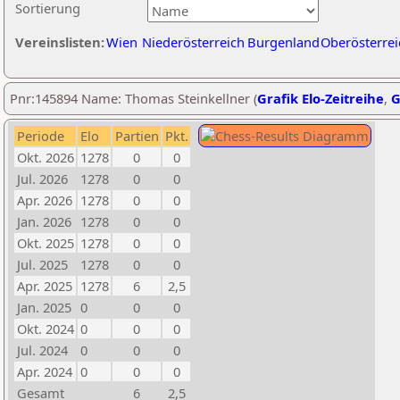
Sortierung
Vereinslisten:
Wien
Niederösterreich
Burgenland
Oberösterrei
Pnr:145894 Name: Thomas Steinkellner (
Grafik Elo-Zeitreihe
,
G
Periode
Elo
Partien
Pkt.
Okt. 2026
1278
0
0
Jul. 2026
1278
0
0
Apr. 2026
1278
0
0
Jan. 2026
1278
0
0
Okt. 2025
1278
0
0
Jul. 2025
1278
0
0
Apr. 2025
1278
6
2,5
Jan. 2025
0
0
0
Okt. 2024
0
0
0
Jul. 2024
0
0
0
Apr. 2024
0
0
0
Gesamt
6
2,5