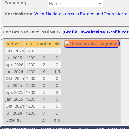
Sortierung
Vereinslisten:
Wien
Niederösterreich
Burgenland
Oberösterrei
Pnr:145853 Name: Paul Würzl (
Grafik Elo-Zeitreihe
,
Grafik Part
Periode
Elo
Partien
Pkt.
Okt. 2026
1200
0
0
Jul. 2026
1200
0
0
Apr. 2026
1200
2
0
Jan. 2026
1200
6
1,5
Okt. 2025
1200
0
0
Jul. 2025
1200
0
0
Apr. 2025
1200
5
2
Jan. 2025
1200
1
0
Okt. 2024
1200
0
0
Jul. 2024
1200
7
3
Gesamt
21
6,5