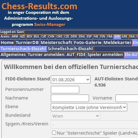
Logged on: Gast
Arabic
ARM
AZE
BIH
BUL
CAT
CHN
CRO
CZE
DEN
ENG
ESP
FAI
FIN
FRA
GER
GRE
INA
I
Home
TurnierDB
Meisterschaft
Foto-Galerie
Meldekartei
El
Turnierschach-Elozahl
Schnellschach-Elozahl
Allgemeines
Turnier anmelden: AUT
FIDE
Spieler anmelden
Elo AU
Willkommen bei den offiziellen Turnierscha
FIDE-Elolisten Stand
AUT-Elolisten Stand
6.936
Personennummer
Nachname
Vorname
Ebene
Bundesland
Spgem./Kreis/Verein
Nur "österreichische" Spieler (Land=A