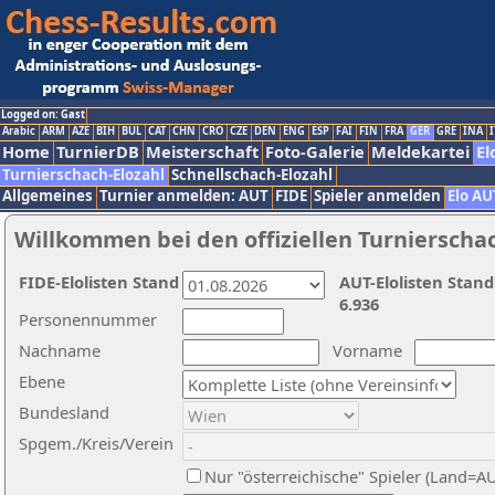
Logged on: Gast
Arabic
ARM
AZE
BIH
BUL
CAT
CHN
CRO
CZE
DEN
ENG
ESP
FAI
FIN
FRA
GER
GRE
INA
I
Home
TurnierDB
Meisterschaft
Foto-Galerie
Meldekartei
El
Turnierschach-Elozahl
Schnellschach-Elozahl
Allgemeines
Turnier anmelden: AUT
FIDE
Spieler anmelden
Elo AU
Willkommen bei den offiziellen Turnierscha
FIDE-Elolisten Stand
AUT-Elolisten Stand
6.936
Personennummer
Nachname
Vorname
Ebene
Bundesland
Spgem./Kreis/Verein
Nur "österreichische" Spieler (Land=A