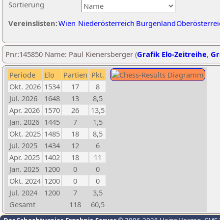
Sortierung
Vereinslisten:
Wien
Niederösterreich
Burgenland
Oberösterrei
Pnr:145850 Name: Paul Kienersberger (
Grafik Elo-Zeitreihe
,
Gr
Periode
Elo
Partien
Pkt.
Okt. 2026
1534
17
8
Jul. 2026
1648
13
8,5
Apr. 2026
1570
26
13,5
Jan. 2026
1445
7
1,5
Okt. 2025
1485
18
8,5
Jul. 2025
1434
12
6
Apr. 2025
1402
18
11
Jan. 2025
1200
0
0
Okt. 2024
1200
0
0
Jul. 2024
1200
7
3,5
Gesamt
118
60,5