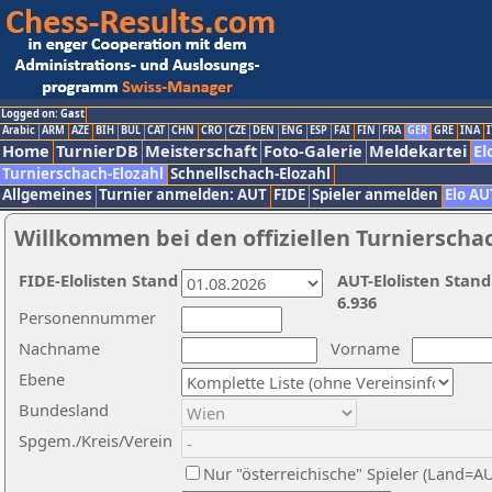
Logged on: Gast
Arabic
ARM
AZE
BIH
BUL
CAT
CHN
CRO
CZE
DEN
ENG
ESP
FAI
FIN
FRA
GER
GRE
INA
I
Home
TurnierDB
Meisterschaft
Foto-Galerie
Meldekartei
El
Turnierschach-Elozahl
Schnellschach-Elozahl
Allgemeines
Turnier anmelden: AUT
FIDE
Spieler anmelden
Elo AU
Willkommen bei den offiziellen Turnierscha
FIDE-Elolisten Stand
AUT-Elolisten Stand
6.936
Personennummer
Nachname
Vorname
Ebene
Bundesland
Spgem./Kreis/Verein
Nur "österreichische" Spieler (Land=A