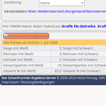
Sortierung
Vereinslisten:
Wien
Niederösterreich
Burgenland
Oberösterrei
Pnr:145696 Name: Adam Szakolczai (
Grafik Elo-Zeitreihe
,
Grafi
Alle Partien ab Eloliste 1. Juli 2006
Siege mit Weiß:
5
Siege mit Schwarz:
Remisen mit Weiß:
3
Remisen mit Schwarz:
Verluste mit Weiß:
2
Verluste mit Schwarz:
Gesamtpartien mit Weiß:
10
Gesamtpartien mit Schwar
Gesamt % mit Weiß:
65,0
Gesamt % mit Schwarz:
Der Schachturnier-Ergebnis-Server
© 2006-2026 Heinz Herzog
, CMS
Impressum / Nutzungsbedingungen