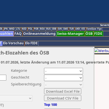
Servert
TA
JPN
MKD
LTU
NED
POL
POR
ROU
RUS
SRB
SVK
SWE
TUR
UKR
VIE
FontSize:11pt
ozahlen
FAQ
Onlineanmeldung
Swiss-Manager
ÖSB
FIDE
T
Elo Vorschau
Elo FIDE
ch-Elozahlen des ÖSB
 01.07.2026, letzte Änderung am 11.07.2026 13:14, gewertete P
Kategorie
Geschlecht
Spielberechtigung
Top 100
UT)