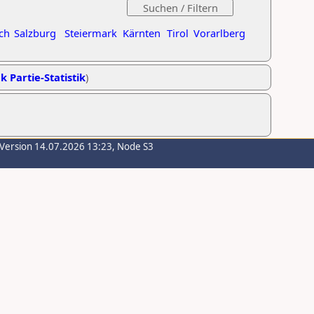
ch
Salzburg
Steiermark
Kärnten
Tirol
Vorarlberg
k Partie-Statistik
)
-Version 14.07.2026 13:23, Node S3