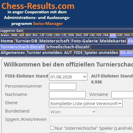
Logged on: Gast
Arabic
ARM
AZE
BIH
BUL
CAT
CHN
CRO
CZE
DEN
ENG
ESP
FAI
FIN
FRA
GER
GRE
INA
I
Home
TurnierDB
Meisterschaft
Foto-Galerie
Meldekartei
El
Turnierschach-Elozahl
Schnellschach-Elozahl
Allgemeines
Turnier anmelden: AUT
FIDE
Spieler anmelden
Elo AU
Willkommen bei den offiziellen Turnierscha
FIDE-Elolisten Stand
AUT-Elolisten Stand
6.936
Personennummer
Nachname
Vorname
Ebene
Bundesland
Spgem./Kreis/Verein
Nur "österreichische" Spieler (Land=A