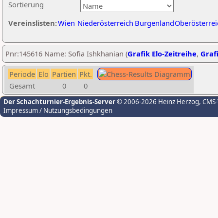
Sortierung
Vereinslisten:
Wien
Niederösterreich
Burgenland
Oberösterrei
Pnr:145616 Name: Sofia Ishkhanian (
Grafik Elo-Zeitreihe
,
Grafi
Periode
Elo
Partien
Pkt.
Gesamt
0
0
Der Schachturnier-Ergebnis-Server
© 2006-2026 Heinz Herzog
, CMS
Impressum / Nutzungsbedingungen