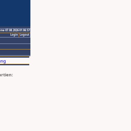
ime 07.08.2026 01:06:57
Login
Logout
artien: