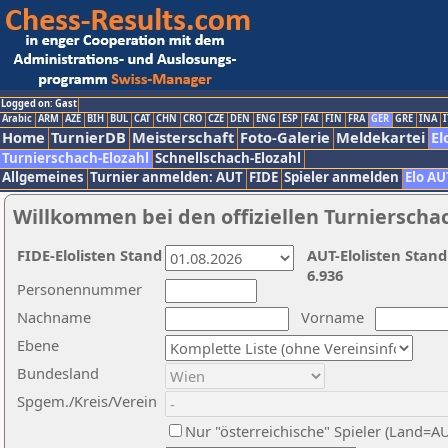
Logged on: Gast
Arabic
ARM
AZE
BIH
BUL
CAT
CHN
CRO
CZE
DEN
ENG
ESP
FAI
FIN
FRA
GER
GRE
INA
I
Home
TurnierDB
Meisterschaft
Foto-Galerie
Meldekartei
El
Turnierschach-Elozahl
Schnellschach-Elozahl
Allgemeines
Turnier anmelden: AUT
FIDE
Spieler anmelden
Elo AU
Willkommen bei den offiziellen Turnierscha
FIDE-Elolisten Stand
AUT-Elolisten Stand
6.936
Personennummer
Nachname
Vorname
Ebene
Bundesland
Spgem./Kreis/Verein
Nur "österreichische" Spieler (Land=A