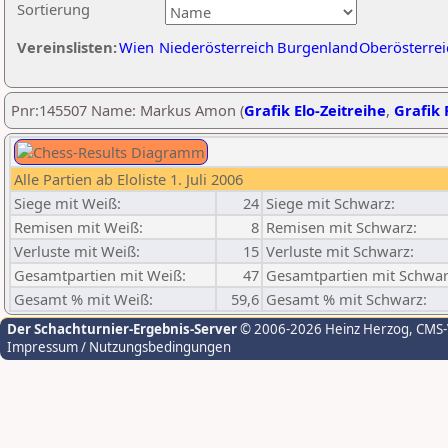
Sortierung
Vereinslisten:
Wien
Niederösterreich
Burgenland
Oberösterrei
Pnr:145507 Name: Markus Amon (
Grafik Elo-Zeitreihe
,
Grafik 
Alle Partien ab Eloliste 1. Juli 2006
Siege mit Weiß:
24
Siege mit Schwarz:
Remisen mit Weiß:
8
Remisen mit Schwarz:
Verluste mit Weiß:
15
Verluste mit Schwarz:
Gesamtpartien mit Weiß:
47
Gesamtpartien mit Schwar
Gesamt % mit Weiß:
59,6
Gesamt % mit Schwarz:
Der Schachturnier-Ergebnis-Server
© 2006-2026 Heinz Herzog
, CMS
Impressum / Nutzungsbedingungen