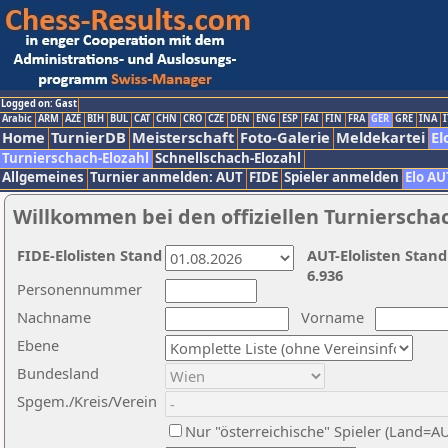
Logged on: Gast
Arabic
ARM
AZE
BIH
BUL
CAT
CHN
CRO
CZE
DEN
ENG
ESP
FAI
FIN
FRA
GER
GRE
INA
I
Home
TurnierDB
Meisterschaft
Foto-Galerie
Meldekartei
El
Turnierschach-Elozahl
Schnellschach-Elozahl
Allgemeines
Turnier anmelden: AUT
FIDE
Spieler anmelden
Elo AU
Willkommen bei den offiziellen Turnierscha
FIDE-Elolisten Stand
AUT-Elolisten Stand
6.936
Personennummer
Nachname
Vorname
Ebene
Bundesland
Spgem./Kreis/Verein
Nur "österreichische" Spieler (Land=A