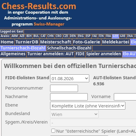
Logged on: Gast
Arabic
ARM
AZE
BIH
BUL
CAT
CHN
CRO
CZE
DEN
ENG
ESP
FAI
FIN
FRA
GER
GRE
INA
I
Home
TurnierDB
Meisterschaft
Foto-Galerie
Meldekartei
El
Turnierschach-Elozahl
Schnellschach-Elozahl
Allgemeines
Turnier anmelden: AUT
FIDE
Spieler anmelden
Elo AU
Willkommen bei den offiziellen Turnierscha
FIDE-Elolisten Stand
AUT-Elolisten Stand
6.936
Personennummer
Nachname
Vorname
Ebene
Bundesland
Spgem./Kreis/Verein
Nur "österreichische" Spieler (Land=A