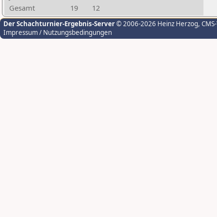
Gesamt
19
12
Der Schachturnier-Ergebnis-Server
© 2006-2026 Heinz Herzog
, CMS
Impressum / Nutzungsbedingungen