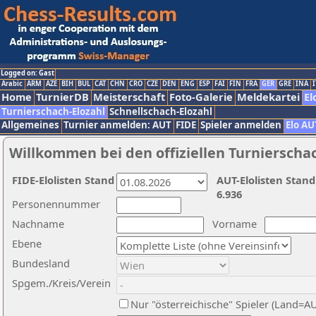
Logged on: Gast
Arabic
ARM
AZE
BIH
BUL
CAT
CHN
CRO
CZE
DEN
ENG
ESP
FAI
FIN
FRA
GER
GRE
INA
I
Home
TurnierDB
Meisterschaft
Foto-Galerie
Meldekartei
El
Turnierschach-Elozahl
Schnellschach-Elozahl
Allgemeines
Turnier anmelden: AUT
FIDE
Spieler anmelden
Elo AU
Willkommen bei den offiziellen Turnierscha
FIDE-Elolisten Stand
AUT-Elolisten Stand
6.936
Personennummer
Nachname
Vorname
Ebene
Bundesland
Spgem./Kreis/Verein
Nur "österreichische" Spieler (Land=A