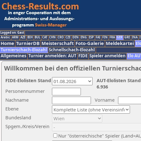
Logged on: Gast
Arabic
ARM
AZE
BIH
BUL
CAT
CHN
CRO
CZE
DEN
ENG
ESP
FAI
FIN
FRA
GER
GRE
INA
I
Home
TurnierDB
Meisterschaft
Foto-Galerie
Meldekartei
El
Turnierschach-Elozahl
Schnellschach-Elozahl
Allgemeines
Turnier anmelden: AUT
FIDE
Spieler anmelden
Elo AU
Willkommen bei den offiziellen Turnierscha
FIDE-Elolisten Stand
AUT-Elolisten Stand
6.936
Personennummer
Nachname
Vorname
Ebene
Bundesland
Spgem./Kreis/Verein
Nur "österreichische" Spieler (Land=A