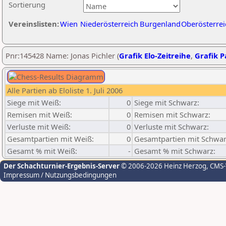
Sortierung
Vereinslisten:
Wien
Niederösterreich
Burgenland
Oberösterrei
Pnr:145428 Name: Jonas Pichler (
Grafik Elo-Zeitreihe
,
Grafik Pa
Alle Partien ab Eloliste 1. Juli 2006
Siege mit Weiß:
0
Siege mit Schwarz:
Remisen mit Weiß:
0
Remisen mit Schwarz:
Verluste mit Weiß:
0
Verluste mit Schwarz:
Gesamtpartien mit Weiß:
0
Gesamtpartien mit Schwar
Gesamt % mit Weiß:
-
Gesamt % mit Schwarz:
Der Schachturnier-Ergebnis-Server
© 2006-2026 Heinz Herzog
, CMS
Impressum / Nutzungsbedingungen