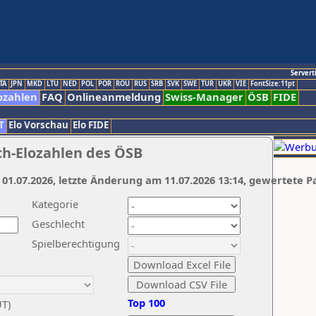
Servert
TA
JPN
MKD
LTU
NED
POL
POR
ROU
RUS
SRB
SVK
SWE
TUR
UKR
VIE
FontSize:11pt
ozahlen
FAQ
Onlineanmeldung
Swiss-Manager
ÖSB
FIDE
T
Elo Vorschau
Elo FIDE
ch-Elozahlen des ÖSB
 01.07.2026, letzte Änderung am 11.07.2026 13:14, gewertete P
Kategorie
Geschlecht
Spielberechtigung
Top 100
UT)