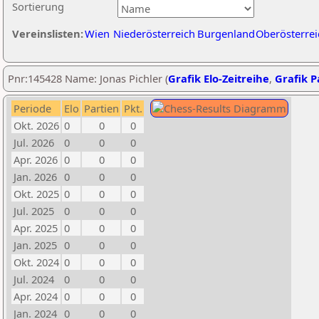
Sortierung
Vereinslisten:
Wien
Niederösterreich
Burgenland
Oberösterrei
Pnr:145428 Name: Jonas Pichler (
Grafik Elo-Zeitreihe
,
Grafik Pa
Periode
Elo
Partien
Pkt.
Okt. 2026
0
0
0
Jul. 2026
0
0
0
Apr. 2026
0
0
0
Jan. 2026
0
0
0
Okt. 2025
0
0
0
Jul. 2025
0
0
0
Apr. 2025
0
0
0
Jan. 2025
0
0
0
Okt. 2024
0
0
0
Jul. 2024
0
0
0
Apr. 2024
0
0
0
Jan. 2024
0
0
0