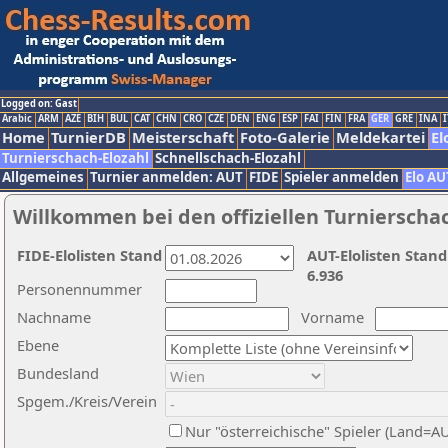
Logged on: Gast
Arabic
ARM
AZE
BIH
BUL
CAT
CHN
CRO
CZE
DEN
ENG
ESP
FAI
FIN
FRA
GER
GRE
INA
I
Home
TurnierDB
Meisterschaft
Foto-Galerie
Meldekartei
El
Turnierschach-Elozahl
Schnellschach-Elozahl
Allgemeines
Turnier anmelden: AUT
FIDE
Spieler anmelden
Elo AU
Willkommen bei den offiziellen Turnierscha
FIDE-Elolisten Stand
AUT-Elolisten Stand
6.936
Personennummer
Nachname
Vorname
Ebene
Bundesland
Spgem./Kreis/Verein
Nur "österreichische" Spieler (Land=A