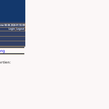
ime 08.08.2026 01:55:09
Login
Logout
artien: