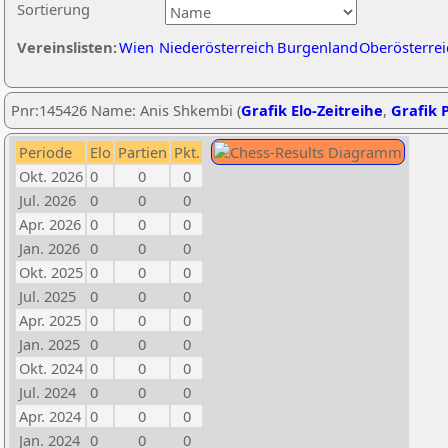
Sortierung
Vereinslisten:
Wien
Niederösterreich
Burgenland
Oberösterrei
Pnr:145426 Name: Anis Shkembi (
Grafik Elo-Zeitreihe
,
Grafik P
Periode
Elo
Partien
Pkt.
Okt. 2026
0
0
0
Jul. 2026
0
0
0
Apr. 2026
0
0
0
Jan. 2026
0
0
0
Okt. 2025
0
0
0
Jul. 2025
0
0
0
Apr. 2025
0
0
0
Jan. 2025
0
0
0
Okt. 2024
0
0
0
Jul. 2024
0
0
0
Apr. 2024
0
0
0
Jan. 2024
0
0
0