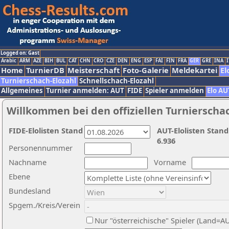
Logged on: Gast
Arabic
ARM
AZE
BIH
BUL
CAT
CHN
CRO
CZE
DEN
ENG
ESP
FAI
FIN
FRA
GER
GRE
INA
I
Home
TurnierDB
Meisterschaft
Foto-Galerie
Meldekartei
El
Turnierschach-Elozahl
Schnellschach-Elozahl
Allgemeines
Turnier anmelden: AUT
FIDE
Spieler anmelden
Elo AU
Willkommen bei den offiziellen Turnierscha
FIDE-Elolisten Stand
AUT-Elolisten Stand
6.936
Personennummer
Nachname
Vorname
Ebene
Bundesland
Spgem./Kreis/Verein
Nur "österreichische" Spieler (Land=A