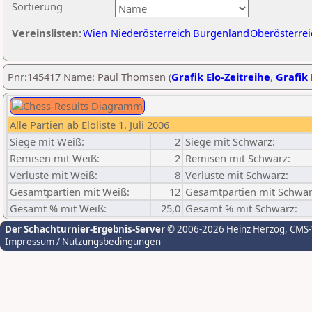
Sortierung
Vereinslisten:
Wien
Niederösterreich
Burgenland
Oberösterrei
Pnr:145417 Name: Paul Thomsen (
Grafik Elo-Zeitreihe
,
Grafik 
Alle Partien ab Eloliste 1. Juli 2006
Siege mit Weiß:
2
Siege mit Schwarz:
Remisen mit Weiß:
2
Remisen mit Schwarz:
Verluste mit Weiß:
8
Verluste mit Schwarz:
Gesamtpartien mit Weiß:
12
Gesamtpartien mit Schwar
Gesamt % mit Weiß:
25,0
Gesamt % mit Schwarz:
Der Schachturnier-Ergebnis-Server
© 2006-2026 Heinz Herzog
, CMS
Impressum / Nutzungsbedingungen