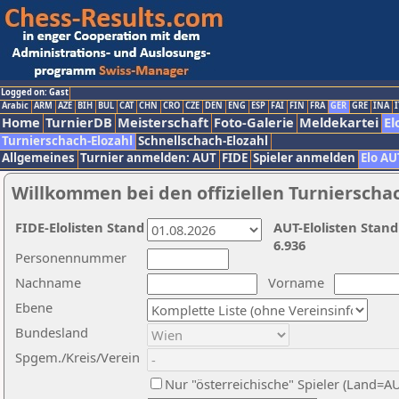
Logged on: Gast
Arabic
ARM
AZE
BIH
BUL
CAT
CHN
CRO
CZE
DEN
ENG
ESP
FAI
FIN
FRA
GER
GRE
INA
I
Home
TurnierDB
Meisterschaft
Foto-Galerie
Meldekartei
El
Turnierschach-Elozahl
Schnellschach-Elozahl
Allgemeines
Turnier anmelden: AUT
FIDE
Spieler anmelden
Elo AU
Willkommen bei den offiziellen Turnierscha
FIDE-Elolisten Stand
AUT-Elolisten Stand
6.936
Personennummer
Nachname
Vorname
Ebene
Bundesland
Spgem./Kreis/Verein
Nur "österreichische" Spieler (Land=A