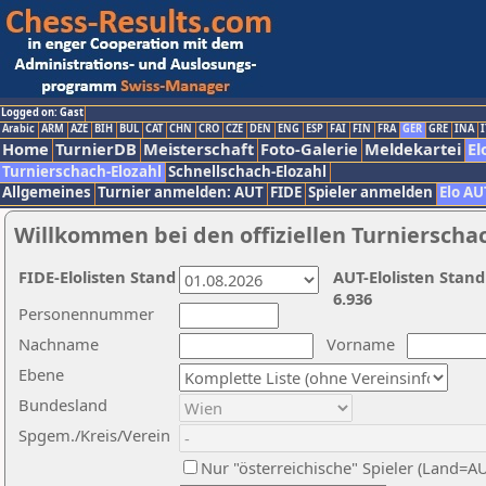
Logged on: Gast
Arabic
ARM
AZE
BIH
BUL
CAT
CHN
CRO
CZE
DEN
ENG
ESP
FAI
FIN
FRA
GER
GRE
INA
I
Home
TurnierDB
Meisterschaft
Foto-Galerie
Meldekartei
El
Turnierschach-Elozahl
Schnellschach-Elozahl
Allgemeines
Turnier anmelden: AUT
FIDE
Spieler anmelden
Elo AU
Willkommen bei den offiziellen Turnierscha
FIDE-Elolisten Stand
AUT-Elolisten Stand
6.936
Personennummer
Nachname
Vorname
Ebene
Bundesland
Spgem./Kreis/Verein
Nur "österreichische" Spieler (Land=A