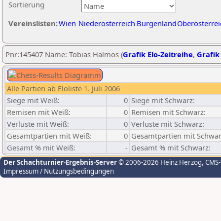
Sortierung
Vereinslisten:
Wien
Niederösterreich
Burgenland
Oberösterrei
Pnr:145407 Name: Tobias Halmos (
Grafik Elo-Zeitreihe
,
Grafik 
Alle Partien ab Eloliste 1. Juli 2006
Siege mit Weiß:
0
Siege mit Schwarz:
Remisen mit Weiß:
0
Remisen mit Schwarz:
Verluste mit Weiß:
0
Verluste mit Schwarz:
Gesamtpartien mit Weiß:
0
Gesamtpartien mit Schwar
Gesamt % mit Weiß:
-
Gesamt % mit Schwarz:
Der Schachturnier-Ergebnis-Server
© 2006-2026 Heinz Herzog
, CMS
Impressum / Nutzungsbedingungen