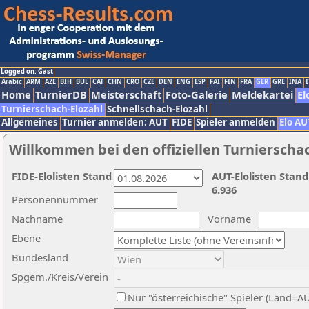
Logged on: Gast
Arabic
ARM
AZE
BIH
BUL
CAT
CHN
CRO
CZE
DEN
ENG
ESP
FAI
FIN
FRA
GER
GRE
INA
I
Home
TurnierDB
Meisterschaft
Foto-Galerie
Meldekartei
El
Turnierschach-Elozahl
Schnellschach-Elozahl
Allgemeines
Turnier anmelden: AUT
FIDE
Spieler anmelden
Elo AU
Willkommen bei den offiziellen Turnierscha
FIDE-Elolisten Stand
AUT-Elolisten Stand
6.936
Personennummer
Nachname
Vorname
Ebene
Bundesland
Spgem./Kreis/Verein
Nur "österreichische" Spieler (Land=A