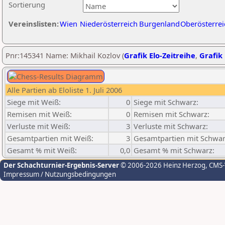
Sortierung
Vereinslisten:
Wien
Niederösterreich
Burgenland
Oberösterrei
Pnr:145341 Name: Mikhail Kozlov (
Grafik Elo-Zeitreihe
,
Grafik 
Alle Partien ab Eloliste 1. Juli 2006
Siege mit Weiß:
0
Siege mit Schwarz:
Remisen mit Weiß:
0
Remisen mit Schwarz:
Verluste mit Weiß:
3
Verluste mit Schwarz:
Gesamtpartien mit Weiß:
3
Gesamtpartien mit Schwar
Gesamt % mit Weiß:
0,0
Gesamt % mit Schwarz:
Der Schachturnier-Ergebnis-Server
© 2006-2026 Heinz Herzog
, CMS
Impressum / Nutzungsbedingungen