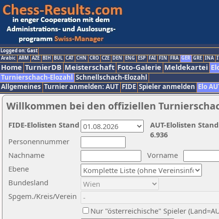
Logged on: Gast
Arabic
ARM
AZE
BIH
BUL
CAT
CHN
CRO
CZE
DEN
ENG
ESP
FAI
FIN
FRA
GER
GRE
INA
I
Home
TurnierDB
Meisterschaft
Foto-Galerie
Meldekartei
El
Turnierschach-Elozahl
Schnellschach-Elozahl
Allgemeines
Turnier anmelden: AUT
FIDE
Spieler anmelden
Elo AU
Willkommen bei den offiziellen Turnierscha
FIDE-Elolisten Stand
AUT-Elolisten Stand
6.936
Personennummer
Nachname
Vorname
Ebene
Bundesland
Spgem./Kreis/Verein
Nur "österreichische" Spieler (Land=A