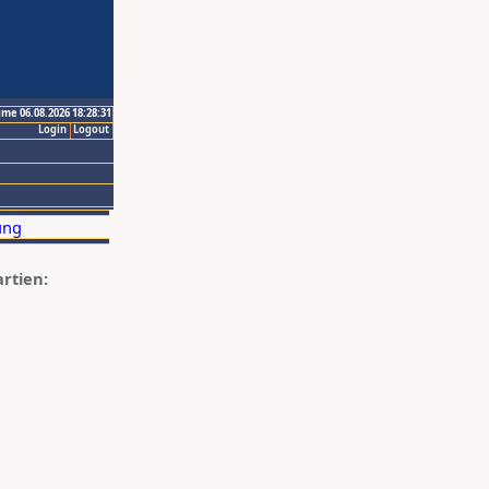
ime 06.08.2026 18:28:31
Login
Logout
artien: