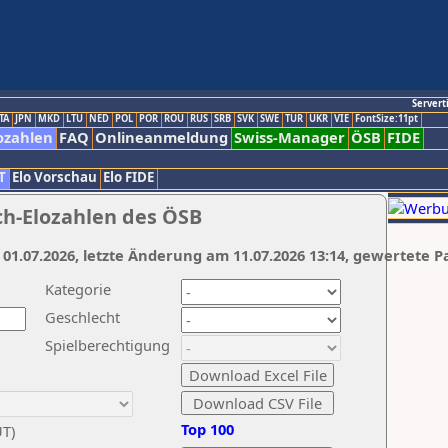
Servert
TA
JPN
MKD
LTU
NED
POL
POR
ROU
RUS
SRB
SVK
SWE
TUR
UKR
VIE
FontSize:11pt
ozahlen
FAQ
Onlineanmeldung
Swiss-Manager
ÖSB
FIDE
T
Elo Vorschau
Elo FIDE
ch-Elozahlen des ÖSB
 01.07.2026, letzte Änderung am 11.07.2026 13:14, gewertete P
Kategorie
Geschlecht
Spielberechtigung
Top 100
UT)