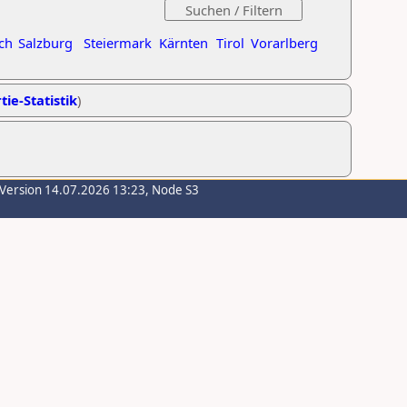
ch
Salzburg
Steiermark
Kärnten
Tirol
Vorarlberg
tie-Statistik
)
-Version 14.07.2026 13:23, Node S3