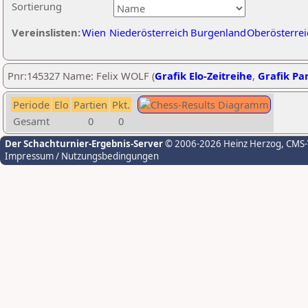
Sortierung
Vereinslisten:
Wien
Niederösterreich
Burgenland
Oberösterrei
Pnr:145327 Name: Felix WOLF (
Grafik Elo-Zeitreihe
,
Grafik Par
Periode
Elo
Partien
Pkt.
Gesamt
0
0
Der Schachturnier-Ergebnis-Server
© 2006-2026 Heinz Herzog
, CMS
Impressum / Nutzungsbedingungen