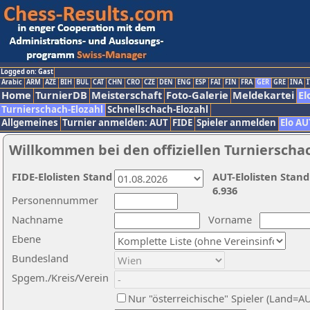
Logged on: Gast
Arabic
ARM
AZE
BIH
BUL
CAT
CHN
CRO
CZE
DEN
ENG
ESP
FAI
FIN
FRA
GER
GRE
INA
I
Home
TurnierDB
Meisterschaft
Foto-Galerie
Meldekartei
El
Turnierschach-Elozahl
Schnellschach-Elozahl
Allgemeines
Turnier anmelden: AUT
FIDE
Spieler anmelden
Elo AU
Willkommen bei den offiziellen Turnierscha
FIDE-Elolisten Stand
AUT-Elolisten Stand
6.936
Personennummer
Nachname
Vorname
Ebene
Bundesland
Spgem./Kreis/Verein
Nur "österreichische" Spieler (Land=A