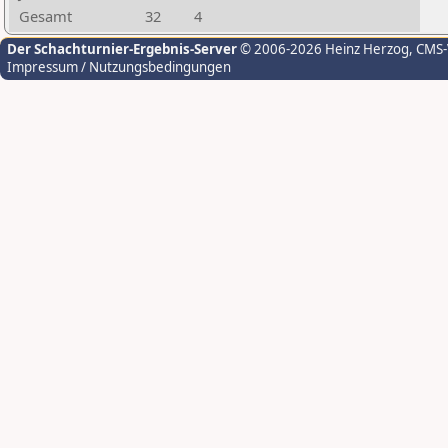
Gesamt
32
4
Der Schachturnier-Ergebnis-Server
© 2006-2026 Heinz Herzog
, CMS
Impressum / Nutzungsbedingungen