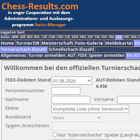
Logged on: Gast
Arabic
ARM
AZE
BIH
BUL
CAT
CHN
CRO
CZE
DEN
ENG
ESP
FAI
FIN
FRA
GER
GRE
INA
I
Home
TurnierDB
Meisterschaft
Foto-Galerie
Meldekartei
El
Turnierschach-Elozahl
Schnellschach-Elozahl
Allgemeines
Turnier anmelden: AUT
FIDE
Spieler anmelden
Elo AU
Willkommen bei den offiziellen Turnierscha
FIDE-Elolisten Stand
AUT-Elolisten Stand
6.936
Personennummer
Nachname
Vorname
Ebene
Bundesland
Spgem./Kreis/Verein
Nur "österreichische" Spieler (Land=A