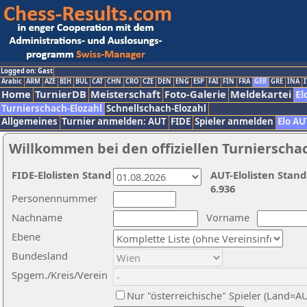
Logged on: Gast
Arabic
ARM
AZE
BIH
BUL
CAT
CHN
CRO
CZE
DEN
ENG
ESP
FAI
FIN
FRA
GER
GRE
INA
I
Home
TurnierDB
Meisterschaft
Foto-Galerie
Meldekartei
El
Turnierschach-Elozahl
Schnellschach-Elozahl
Allgemeines
Turnier anmelden: AUT
FIDE
Spieler anmelden
Elo AU
Willkommen bei den offiziellen Turnierscha
FIDE-Elolisten Stand
AUT-Elolisten Stand
6.936
Personennummer
Nachname
Vorname
Ebene
Bundesland
Spgem./Kreis/Verein
Nur "österreichische" Spieler (Land=A