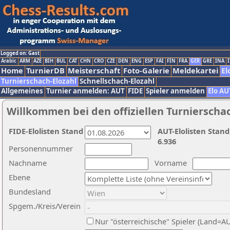
Logged on: Gast
Arabic
ARM
AZE
BIH
BUL
CAT
CHN
CRO
CZE
DEN
ENG
ESP
FAI
FIN
FRA
GER
GRE
INA
I
Home
TurnierDB
Meisterschaft
Foto-Galerie
Meldekartei
El
Turnierschach-Elozahl
Schnellschach-Elozahl
Allgemeines
Turnier anmelden: AUT
FIDE
Spieler anmelden
Elo AU
Willkommen bei den offiziellen Turnierscha
FIDE-Elolisten Stand
AUT-Elolisten Stand
6.936
Personennummer
Nachname
Vorname
Ebene
Bundesland
Spgem./Kreis/Verein
Nur "österreichische" Spieler (Land=A