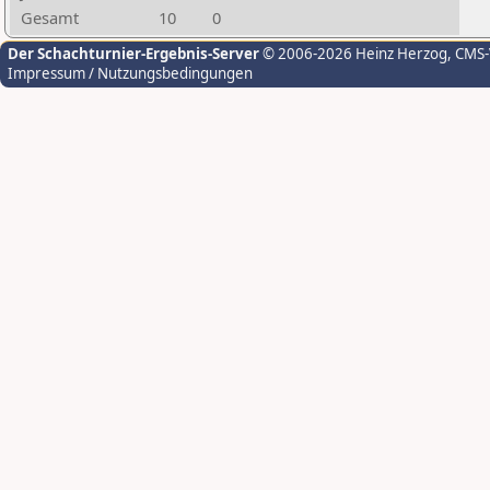
Gesamt
10
0
Der Schachturnier-Ergebnis-Server
© 2006-2026 Heinz Herzog
, CMS
Impressum / Nutzungsbedingungen