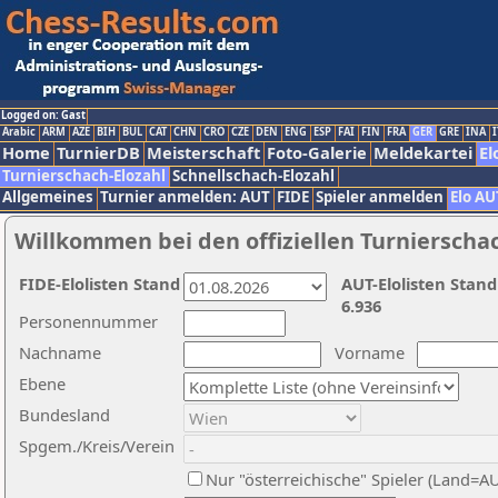
Logged on: Gast
Arabic
ARM
AZE
BIH
BUL
CAT
CHN
CRO
CZE
DEN
ENG
ESP
FAI
FIN
FRA
GER
GRE
INA
I
Home
TurnierDB
Meisterschaft
Foto-Galerie
Meldekartei
El
Turnierschach-Elozahl
Schnellschach-Elozahl
Allgemeines
Turnier anmelden: AUT
FIDE
Spieler anmelden
Elo AU
Willkommen bei den offiziellen Turnierscha
FIDE-Elolisten Stand
AUT-Elolisten Stand
6.936
Personennummer
Nachname
Vorname
Ebene
Bundesland
Spgem./Kreis/Verein
Nur "österreichische" Spieler (Land=A