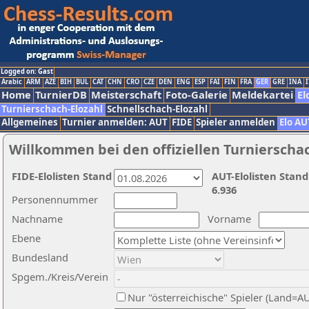
Logged on: Gast
Arabic
ARM
AZE
BIH
BUL
CAT
CHN
CRO
CZE
DEN
ENG
ESP
FAI
FIN
FRA
GER
GRE
INA
I
Home
TurnierDB
Meisterschaft
Foto-Galerie
Meldekartei
El
Turnierschach-Elozahl
Schnellschach-Elozahl
Allgemeines
Turnier anmelden: AUT
FIDE
Spieler anmelden
Elo AU
Willkommen bei den offiziellen Turnierscha
FIDE-Elolisten Stand
AUT-Elolisten Stand
6.936
Personennummer
Nachname
Vorname
Ebene
Bundesland
Spgem./Kreis/Verein
Nur "österreichische" Spieler (Land=A