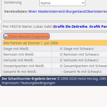
Sortierung
Vereinslisten:
Wien
Niederösterreich
Burgenland
Oberösterrei
Pnr:145216 Name: Lukas Gabl (
Grafik Elo-Zeitreihe
,
Grafik Par
Alle Partien ab Eloliste 1. Juli 2006
Siege mit Weiß:
0
Siege mit Schwarz:
Remisen mit Weiß:
0
Remisen mit Schwarz:
Verluste mit Weiß:
0
Verluste mit Schwarz:
Gesamtpartien mit Weiß:
0
Gesamtpartien mit Schwar
Gesamt % mit Weiß:
-
Gesamt % mit Schwarz:
Der Schachturnier-Ergebnis-Server
© 2006-2026 Heinz Herzog
, CMS
Impressum / Nutzungsbedingungen