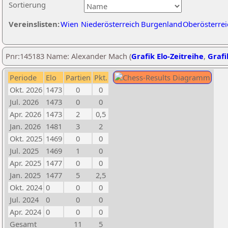
Sortierung
Vereinslisten:
Wien
Niederösterreich
Burgenland
Oberösterrei
Pnr:145183 Name: Alexander Mach (
Grafik Elo-Zeitreihe
,
Grafi
Periode
Elo
Partien
Pkt.
Okt. 2026
1473
0
0
Jul. 2026
1473
0
0
Apr. 2026
1473
2
0,5
Jan. 2026
1481
3
2
Okt. 2025
1469
0
0
Jul. 2025
1469
1
0
Apr. 2025
1477
0
0
Jan. 2025
1477
5
2,5
Okt. 2024
0
0
0
Jul. 2024
0
0
0
Apr. 2024
0
0
0
Gesamt
11
5