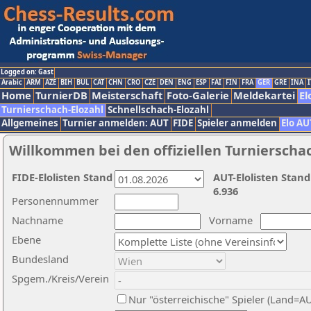
Logged on: Gast
Arabic
ARM
AZE
BIH
BUL
CAT
CHN
CRO
CZE
DEN
ENG
ESP
FAI
FIN
FRA
GER
GRE
INA
I
Home
TurnierDB
Meisterschaft
Foto-Galerie
Meldekartei
El
Turnierschach-Elozahl
Schnellschach-Elozahl
Allgemeines
Turnier anmelden: AUT
FIDE
Spieler anmelden
Elo AU
Willkommen bei den offiziellen Turnierscha
FIDE-Elolisten Stand
AUT-Elolisten Stand
6.936
Personennummer
Nachname
Vorname
Ebene
Bundesland
Spgem./Kreis/Verein
Nur "österreichische" Spieler (Land=A