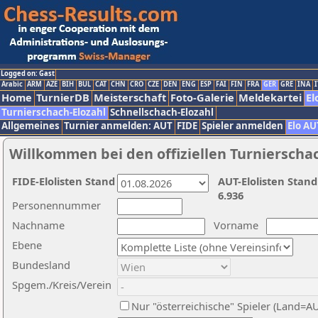
Logged on: Gast
Arabic
ARM
AZE
BIH
BUL
CAT
CHN
CRO
CZE
DEN
ENG
ESP
FAI
FIN
FRA
GER
GRE
INA
I
Home
TurnierDB
Meisterschaft
Foto-Galerie
Meldekartei
El
Turnierschach-Elozahl
Schnellschach-Elozahl
Allgemeines
Turnier anmelden: AUT
FIDE
Spieler anmelden
Elo AU
Willkommen bei den offiziellen Turnierscha
FIDE-Elolisten Stand
AUT-Elolisten Stand
6.936
Personennummer
Nachname
Vorname
Ebene
Bundesland
Spgem./Kreis/Verein
Nur "österreichische" Spieler (Land=A