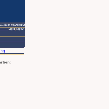
ime 06.08.2026 10:28:58
Login
Logout
artien: