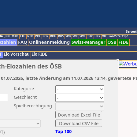
Servert
TA
JPN
MKD
LTU
NED
POL
POR
ROU
RUS
SRB
SVK
SWE
TUR
UKR
VIE
FontSize:11pt
ozahlen
FAQ
Onlineanmeldung
Swiss-Manager
ÖSB
FIDE
T
Elo Vorschau
Elo FIDE
ch-Elozahlen des ÖSB
 01.07.2026, letzte Änderung am 11.07.2026 13:14, gewertete P
Kategorie
Geschlecht
Spielberechtigung
Top 100
UT)