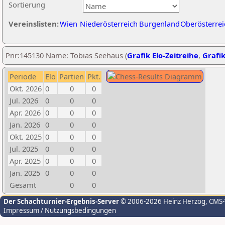
Sortierung
Vereinslisten:
Wien
Niederösterreich
Burgenland
Oberösterrei
Pnr:145130 Name: Tobias Seehaus (
Grafik Elo-Zeitreihe
,
Grafik
Periode
Elo
Partien
Pkt.
Okt. 2026
0
0
0
Jul. 2026
0
0
0
Apr. 2026
0
0
0
Jan. 2026
0
0
0
Okt. 2025
0
0
0
Jul. 2025
0
0
0
Apr. 2025
0
0
0
Jan. 2025
0
0
0
Gesamt
0
0
Der Schachturnier-Ergebnis-Server
© 2006-2026 Heinz Herzog
, CMS
Impressum / Nutzungsbedingungen