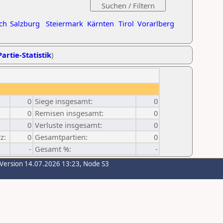
ch
Salzburg
Steiermark
Kärnten
Tirol
Vorarlberg
artie-Statistik
)
0
Siege insgesamt:
0
0
Remisen insgesamt:
0
0
Verluste insgesamt:
0
z:
0
Gesamtpartien:
0
-
Gesamt %:
-
-Version 14.07.2026 13:23, Node S3