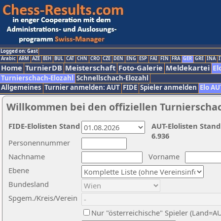
Logged on: Gast
Arabic
ARM
AZE
BIH
BUL
CAT
CHN
CRO
CZE
DEN
ENG
ESP
FAI
FIN
FRA
GER
GRE
INA
I
Home
TurnierDB
Meisterschaft
Foto-Galerie
Meldekartei
El
Turnierschach-Elozahl
Schnellschach-Elozahl
Allgemeines
Turnier anmelden: AUT
FIDE
Spieler anmelden
Elo AU
Willkommen bei den offiziellen Turnierscha
FIDE-Elolisten Stand
AUT-Elolisten Stand
6.936
Personennummer
Nachname
Vorname
Ebene
Bundesland
Spgem./Kreis/Verein
Nur "österreichische" Spieler (Land=A