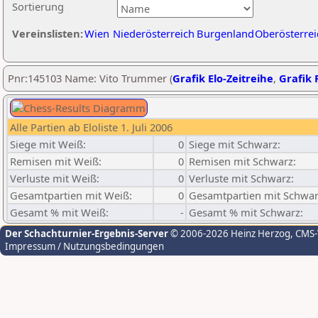
Sortierung
Vereinslisten:
Wien
Niederösterreich
Burgenland
Oberösterrei
Pnr:145103 Name: Vito Trummer (
Grafik Elo-Zeitreihe
,
Grafik P
Alle Partien ab Eloliste 1. Juli 2006
Siege mit Weiß:
0
Siege mit Schwarz:
Remisen mit Weiß:
0
Remisen mit Schwarz:
Verluste mit Weiß:
0
Verluste mit Schwarz:
Gesamtpartien mit Weiß:
0
Gesamtpartien mit Schwar
Gesamt % mit Weiß:
-
Gesamt % mit Schwarz:
Der Schachturnier-Ergebnis-Server
© 2006-2026 Heinz Herzog
, CMS
Impressum / Nutzungsbedingungen