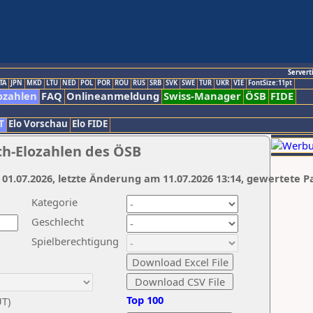
Servert
TA
JPN
MKD
LTU
NED
POL
POR
ROU
RUS
SRB
SVK
SWE
TUR
UKR
VIE
FontSize:11pt
ozahlen
FAQ
Onlineanmeldung
Swiss-Manager
ÖSB
FIDE
T
Elo Vorschau
Elo FIDE
ch-Elozahlen des ÖSB
 01.07.2026, letzte Änderung am 11.07.2026 13:14, gewertete P
Kategorie
Geschlecht
Spielberechtigung
Top 100
UT)