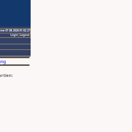
ime 07.08.2026 01:02:27
Login
Logout
artien: