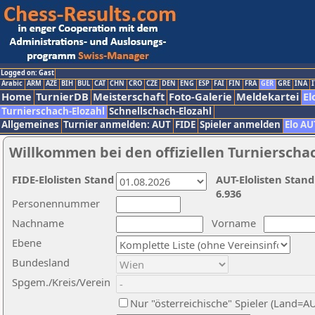
Logged on: Gast
Arabic
ARM
AZE
BIH
BUL
CAT
CHN
CRO
CZE
DEN
ENG
ESP
FAI
FIN
FRA
GER
GRE
INA
I
Home
TurnierDB
Meisterschaft
Foto-Galerie
Meldekartei
El
Turnierschach-Elozahl
Schnellschach-Elozahl
Allgemeines
Turnier anmelden: AUT
FIDE
Spieler anmelden
Elo AU
Willkommen bei den offiziellen Turnierscha
FIDE-Elolisten Stand
AUT-Elolisten Stand
6.936
Personennummer
Nachname
Vorname
Ebene
Bundesland
Spgem./Kreis/Verein
Nur "österreichische" Spieler (Land=A