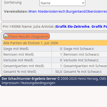
Sortierung
Vereinslisten:
Wien
Niederösterreich
Burgenland
Oberösterrei
Pnr:145066 Name: Julia Antolak (
Grafik Elo-Zeitreihe
,
Grafik Pa
Alle Partien ab Eloliste 1. Juli 2006
Siege mit Weiß:
0
Siege mit Schwarz:
Remisen mit Weiß:
1
Remisen mit Schwarz:
Verluste mit Weiß:
0
Verluste mit Schwarz:
Gesamtpartien mit Weiß:
1
Gesamtpartien mit Schwar
Gesamt % mit Weiß:
50,0
Gesamt % mit Schwarz:
Der Schachturnier-Ergebnis-Server
© 2006-2026 Heinz Herzog
, CMS
Impressum / Nutzungsbedingungen