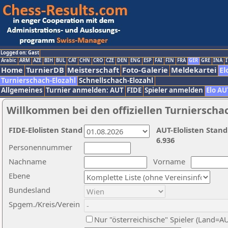
Logged on: Gast
Arabic
ARM
AZE
BIH
BUL
CAT
CHN
CRO
CZE
DEN
ENG
ESP
FAI
FIN
FRA
GER
GRE
INA
I
Home
TurnierDB
Meisterschaft
Foto-Galerie
Meldekartei
El
Turnierschach-Elozahl
Schnellschach-Elozahl
Allgemeines
Turnier anmelden: AUT
FIDE
Spieler anmelden
Elo AU
Willkommen bei den offiziellen Turnierscha
FIDE-Elolisten Stand
AUT-Elolisten Stand
6.936
Personennummer
Nachname
Vorname
Ebene
Bundesland
Spgem./Kreis/Verein
Nur "österreichische" Spieler (Land=A