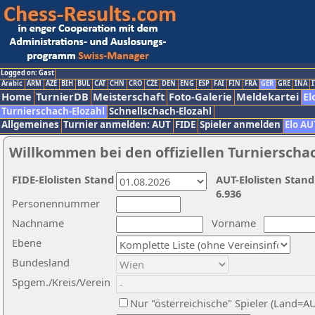
Logged on: Gast
Arabic
ARM
AZE
BIH
BUL
CAT
CHN
CRO
CZE
DEN
ENG
ESP
FAI
FIN
FRA
GER
GRE
INA
I
Home
TurnierDB
Meisterschaft
Foto-Galerie
Meldekartei
El
Turnierschach-Elozahl
Schnellschach-Elozahl
Allgemeines
Turnier anmelden: AUT
FIDE
Spieler anmelden
Elo AU
Willkommen bei den offiziellen Turnierscha
FIDE-Elolisten Stand
AUT-Elolisten Stand
6.936
Personennummer
Nachname
Vorname
Ebene
Bundesland
Spgem./Kreis/Verein
Nur "österreichische" Spieler (Land=A