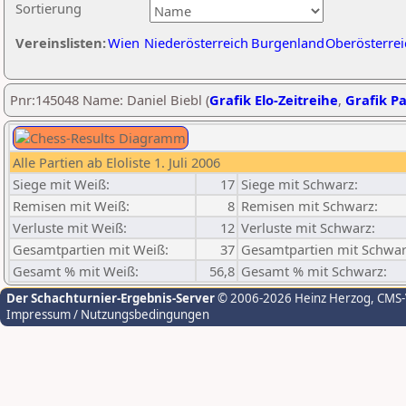
Sortierung
Vereinslisten:
Wien
Niederösterreich
Burgenland
Oberösterrei
Pnr:145048 Name: Daniel Biebl (
Grafik Elo-Zeitreihe
,
Grafik Pa
Alle Partien ab Eloliste 1. Juli 2006
Siege mit Weiß:
17
Siege mit Schwarz:
Remisen mit Weiß:
8
Remisen mit Schwarz:
Verluste mit Weiß:
12
Verluste mit Schwarz:
Gesamtpartien mit Weiß:
37
Gesamtpartien mit Schwar
Gesamt % mit Weiß:
56,8
Gesamt % mit Schwarz:
Der Schachturnier-Ergebnis-Server
© 2006-2026 Heinz Herzog
, CMS
Impressum / Nutzungsbedingungen