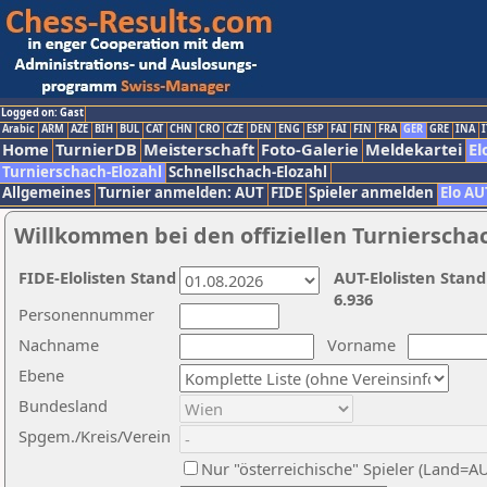
Logged on: Gast
Arabic
ARM
AZE
BIH
BUL
CAT
CHN
CRO
CZE
DEN
ENG
ESP
FAI
FIN
FRA
GER
GRE
INA
I
Home
TurnierDB
Meisterschaft
Foto-Galerie
Meldekartei
El
Turnierschach-Elozahl
Schnellschach-Elozahl
Allgemeines
Turnier anmelden: AUT
FIDE
Spieler anmelden
Elo AU
Willkommen bei den offiziellen Turnierscha
FIDE-Elolisten Stand
AUT-Elolisten Stand
6.936
Personennummer
Nachname
Vorname
Ebene
Bundesland
Spgem./Kreis/Verein
Nur "österreichische" Spieler (Land=A