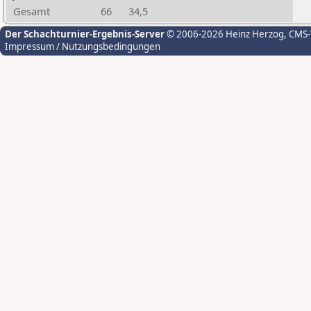
Gesamt
66
34,5
Der Schachturnier-Ergebnis-Server
© 2006-2026 Heinz Herzog
, CMS
Impressum / Nutzungsbedingungen