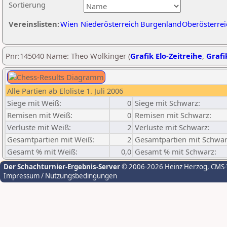
Sortierung
Vereinslisten:
Wien
Niederösterreich
Burgenland
Oberösterrei
Pnr:145040 Name: Theo Wolkinger (
Grafik Elo-Zeitreihe
,
Grafi
Alle Partien ab Eloliste 1. Juli 2006
Siege mit Weiß:
0
Siege mit Schwarz:
Remisen mit Weiß:
0
Remisen mit Schwarz:
Verluste mit Weiß:
2
Verluste mit Schwarz:
Gesamtpartien mit Weiß:
2
Gesamtpartien mit Schwar
Gesamt % mit Weiß:
0,0
Gesamt % mit Schwarz:
Der Schachturnier-Ergebnis-Server
© 2006-2026 Heinz Herzog
, CMS
Impressum / Nutzungsbedingungen