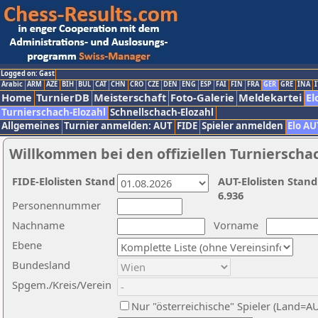
Logged on: Gast
Arabic
ARM
AZE
BIH
BUL
CAT
CHN
CRO
CZE
DEN
ENG
ESP
FAI
FIN
FRA
GER
GRE
INA
I
Home
TurnierDB
Meisterschaft
Foto-Galerie
Meldekartei
El
Turnierschach-Elozahl
Schnellschach-Elozahl
Allgemeines
Turnier anmelden: AUT
FIDE
Spieler anmelden
Elo AU
Willkommen bei den offiziellen Turnierscha
FIDE-Elolisten Stand
AUT-Elolisten Stand
6.936
Personennummer
Nachname
Vorname
Ebene
Bundesland
Spgem./Kreis/Verein
Nur "österreichische" Spieler (Land=A