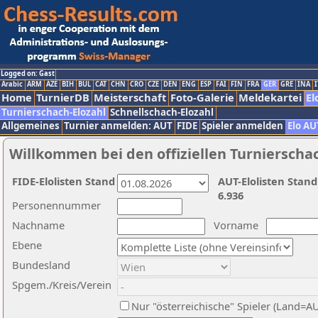
Logged on: Gast
Arabic
ARM
AZE
BIH
BUL
CAT
CHN
CRO
CZE
DEN
ENG
ESP
FAI
FIN
FRA
GER
GRE
INA
I
Home
TurnierDB
Meisterschaft
Foto-Galerie
Meldekartei
El
Turnierschach-Elozahl
Schnellschach-Elozahl
Allgemeines
Turnier anmelden: AUT
FIDE
Spieler anmelden
Elo AU
Willkommen bei den offiziellen Turnierscha
FIDE-Elolisten Stand
AUT-Elolisten Stand
6.936
Personennummer
Nachname
Vorname
Ebene
Bundesland
Spgem./Kreis/Verein
Nur "österreichische" Spieler (Land=A