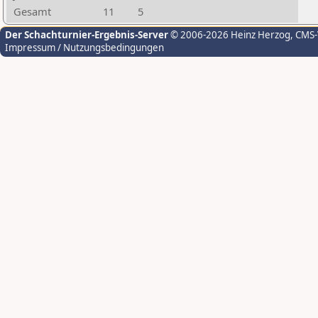
Gesamt
11
5
Der Schachturnier-Ergebnis-Server
© 2006-2026 Heinz Herzog
, CMS
Impressum / Nutzungsbedingungen