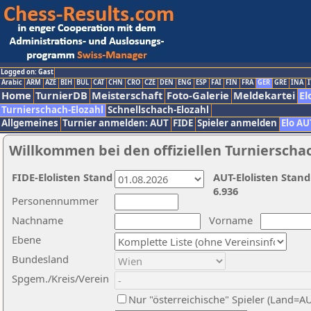
Logged on: Gast
Arabic
ARM
AZE
BIH
BUL
CAT
CHN
CRO
CZE
DEN
ENG
ESP
FAI
FIN
FRA
GER
GRE
INA
I
Home
TurnierDB
Meisterschaft
Foto-Galerie
Meldekartei
El
Turnierschach-Elozahl
Schnellschach-Elozahl
Allgemeines
Turnier anmelden: AUT
FIDE
Spieler anmelden
Elo AU
Willkommen bei den offiziellen Turnierscha
FIDE-Elolisten Stand
AUT-Elolisten Stand
6.936
Personennummer
Nachname
Vorname
Ebene
Bundesland
Spgem./Kreis/Verein
Nur "österreichische" Spieler (Land=A