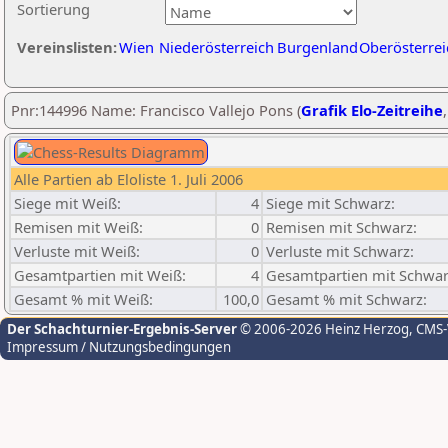
Sortierung
Vereinslisten:
Wien
Niederösterreich
Burgenland
Oberösterrei
Pnr:144996 Name: Francisco Vallejo Pons (
Grafik Elo-Zeitreihe
Alle Partien ab Eloliste 1. Juli 2006
Siege mit Weiß:
4
Siege mit Schwarz:
Remisen mit Weiß:
0
Remisen mit Schwarz:
Verluste mit Weiß:
0
Verluste mit Schwarz:
Gesamtpartien mit Weiß:
4
Gesamtpartien mit Schwar
Gesamt % mit Weiß:
100,0
Gesamt % mit Schwarz:
Der Schachturnier-Ergebnis-Server
© 2006-2026 Heinz Herzog
, CMS
Impressum / Nutzungsbedingungen