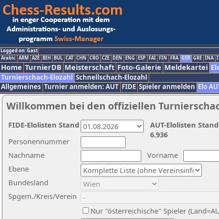
Logged on: Gast
Arabic
ARM
AZE
BIH
BUL
CAT
CHN
CRO
CZE
DEN
ENG
ESP
FAI
FIN
FRA
GER
GRE
INA
I
Home
TurnierDB
Meisterschaft
Foto-Galerie
Meldekartei
El
Turnierschach-Elozahl
Schnellschach-Elozahl
Allgemeines
Turnier anmelden: AUT
FIDE
Spieler anmelden
Elo AU
Willkommen bei den offiziellen Turnierscha
FIDE-Elolisten Stand
AUT-Elolisten Stand
6.936
Personennummer
Nachname
Vorname
Ebene
Bundesland
Spgem./Kreis/Verein
Nur "österreichische" Spieler (Land=A