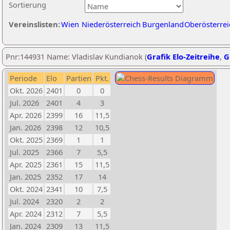
Sortierung
Vereinslisten:
Wien
Niederösterreich
Burgenland
Oberösterrei
Pnr:144931 Name: Vladislav Kundianok (
Grafik Elo-Zeitreihe
,
G
Periode
Elo
Partien
Pkt.
Okt. 2026
2401
0
0
Jul. 2026
2401
4
3
Apr. 2026
2399
16
11,5
Jan. 2026
2398
12
10,5
Okt. 2025
2369
1
1
Jul. 2025
2366
7
5,5
Apr. 2025
2361
15
11,5
Jan. 2025
2352
17
14
Okt. 2024
2341
10
7,5
Jul. 2024
2320
2
2
Apr. 2024
2312
7
5,5
Jan. 2024
2309
13
11,5